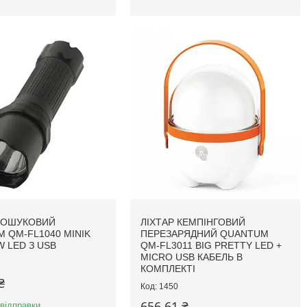
ПОШУКОВИЙ
ЛІХТАР КЕМПІНГОВИЙ
 QM-FL1040 MINIK
ПЕРЕЗАРЯДНИЙ QUANTUM
W LED З USB
QM-FL3011 BIG PRETTY LED +
МICRO USB КАБЕЛЬ В
КОМПЛЕКТІ
₴
1450
656,61 ₴
 відправки