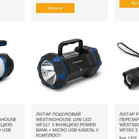
Куп
Купити
ЛІХТАР ПОШУКОВИЙ
ЛІХТАР 
GHOUSE
WESTINGHOUSE 10W LED
ПЕРЕЗА
КЦІЄЮ
WF217 З ФУНКЦІЄЮ POWER
WESTING
O USB
BANK + MICRO USB КАБЕЛЬ У
WF393 З
КОМПЛЕКТІ
1353