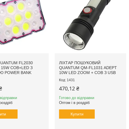
QUANTUM FL2030
ЛІХТАР ПОШУКОВИЙ
15W COB+LED З
QUANTUM QM-FL1031 ADEPT
Ю POWER BANK
10W LED ZOOM + COB З USB
1431
₴
470,12 ₴
 відправки
Готово до відправки
роздріб
Оптом і в роздріб
ити
Купити