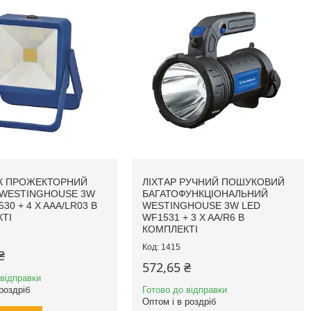
К ПРОЖЕКТОРНИЙ
ЛІХТАР РУЧНИЙ ПОШУКОВИЙ
 WESTINGHOUSE 3W
БАГАТОФУНКЦІОНАЛЬНИЙ
30 + 4 X AAА/LR03 В
WESTINGHOUSE 3W LED
ТІ
WF1531 + 3 X AA/R6 В
КОМПЛЕКТІ
1415
₴
572,65 ₴
 відправки
роздріб
Готово до відправки
Оптом і в роздріб