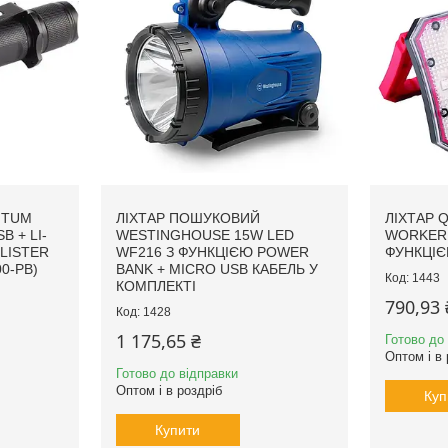
NTUM
ЛІХТАР ПОШУКОВИЙ
ЛІХТАР 
B + LI-
WESTINGHOUSE 15W LED
WORKER 
BLISTER
WF216 З ФУНКЦІЄЮ POWER
ФУНКЦІЄ
0-PB)
BANK + MICRO USB КАБЕЛЬ У
1443
КОМПЛЕКТІ
790,93 
1428
1 175,65 ₴
Готово до
Оптом і в 
Готово до відправки
Оптом і в роздріб
Куп
Купити