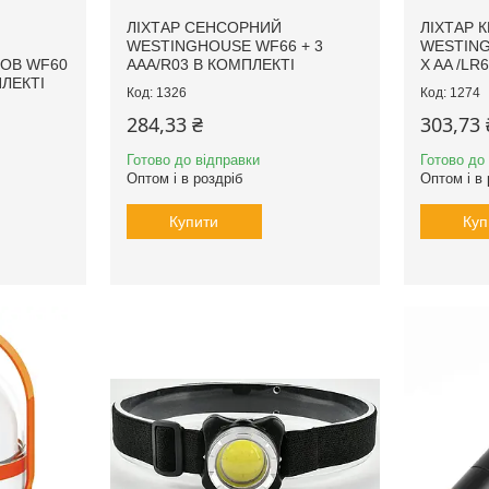
ЛІХТАР CЕНСОРНИЙ
ЛІХТАР 
WESTINGHOUSE WF66 + 3
WESTING
OB WF60
AAA/R03 В КОМПЛЕКТІ
X AA /LR
ПЛЕКТІ
1326
1274
284,33 ₴
303,73 
Готово до відправки
Готово до
Оптом і в роздріб
Оптом і в 
Купити
Куп