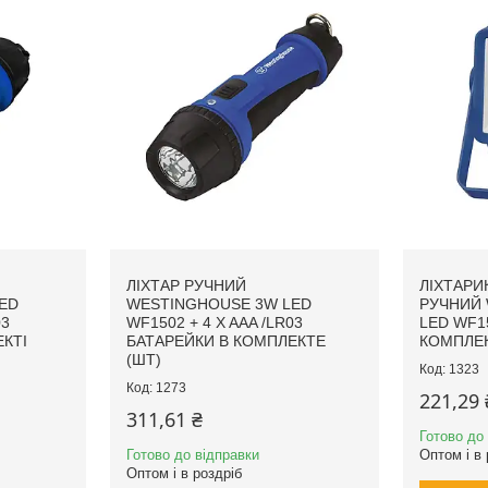
ЛІХТАР РУЧНИЙ
ЛІХТАРИ
ED
WESTINGHOUSE 3W LED
РУЧНИЙ
03
WF1502 + 4 X AAA /LR03
LED WF15
КТІ
БАТАРЕЙКИ В КОМПЛЕКТЕ
КОМПЛЕК
(ШТ)
1323
1273
221,29 
311,61 ₴
Готово до
Готово до відправки
Оптом і в 
Оптом і в роздріб