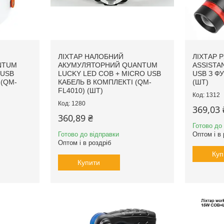
ЛІХТАР НАЛОБНИЙ
ЛІХТАР 
NTUM
АКУМУЛЯТОРНИЙ QUANTUM
ASSISTA
 USB
LUCKY LED COB + МICRO USB
USB З Ф
 (QM-
КАБЕЛЬ В КОМПЛЕКТІ (QM-
(ШТ)
FL4010) (ШТ)
1312
1280
369,03 
360,89 ₴
Готово до
Готово до відправки
Оптом і в 
Оптом і в роздріб
Куп
Купити