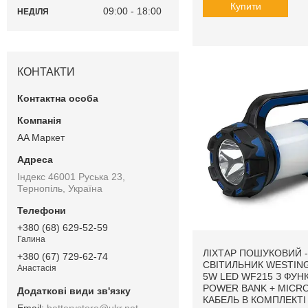
Купити
09:00
18:00
НЕДІЛЯ
КОНТАКТИ
AA Маркет
Індекс 46001 Руська 23,
Тернопіль, Україна
+380 (68) 629-52-59
Галина
ЛІХТАР ПОШУКОВИЙ -
+380 (67) 729-62-74
СВІТИЛЬНИК WESTIN
Анастасія
5W LED WF215 З ФУН
POWER BANK + МICR
КАБЕЛЬ В КОМПЛЕКТІ
batterystore@ukr.net