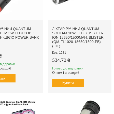
РУЧНИЙ QUANTUM
ЛІХТАР РУЧНИЙ QUANTUM
NT M 3W LED+COB З
SOLID-M 10W LED З USB + LI-
УНКЦІЄЮ POWER BANK
ION 18650/1500MAH, BLISTER
(QM-FL1020-18650/1500-PB)
(ШТ)
1281
₴
534,70 ₴
 відправки
роздріб
Готово до відправки
Оптом і в роздріб
ити
Купити