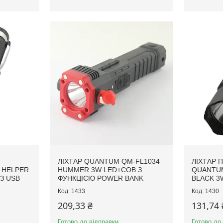
ЛІХТАР QUANTUM QM-FL1034
ЛІХТАР 
 HELPER
HUMMER 3W LED+COB З
QUANTUM
З USB
ФУНКЦІЄЮ POWER BANK
BLACK 3
1433
1430
209,33 ₴
131,74 
Готово до відправки
Готово до