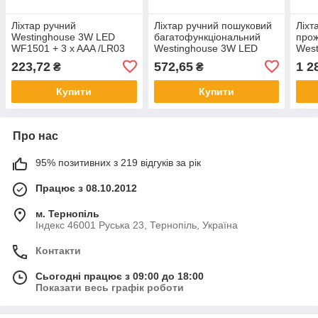
Ліхтар ручний
Ліхтар ручний пошуковий
Ліхт
Westinghouse 3W LED
багатофункціональний
про
WF1501 + 3 x AAA /LR03
Westinghouse 3W LED
Wes
батарейки в комплекті
WF1531 + 3 x AA/R6 в
LED
223,72
572,65
1 2
₴
₴
комплекті
кабе
Купити
Купити
Про нас
95% позитивних з 219 відгуків за рік
Працює з 08.10.2012
м. Тернопіль
Індекс 46001 Руська 23, Тернопіль, Україна
Контакти
Сьогодні працює з 09:00 до 18:00
Показати весь графік роботи