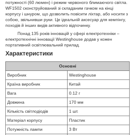
потужності (60 люмен) і режим червоного блимаючого світла.
WF1502 сконструйований зі складаним гачком на кінці
корпусу і шнуром, що дозволить повісити ліхтар, або носити з
собою, звільнивши руки. Це ідеальній аксесуар для кемпінгу,
походів й інших видів активного відпочинку.
Понад 135 років інновацій у сфері електротехніки –
електротехнічні інновації Westinghouse додав у кожен
портативний освітлювальний прилад.
Характеристики
Основні
Виробник
Westinghouse
Країна виробник
Китай
Вага
0.12 г
Довжина
170 мм
Кількість світлодіодів
1 шт.
Матеріал корпусу
Пластик
Потужність лампи
3 Вт