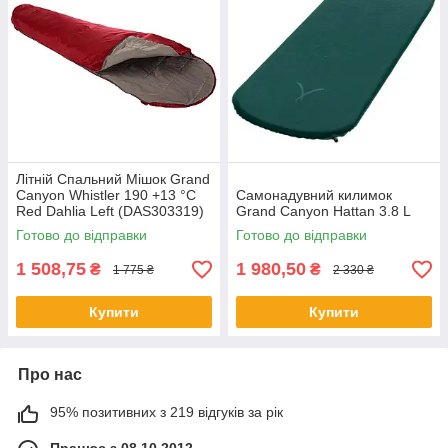
Літній Cпальний Мішок Grand
Canyon Whistler 190 +13 °C
Самонадувний килимок
Red Dahlia Left (DAS303319)
Grand Canyon Hattan 3.8 L
Готово до відправки
Готово до відправки
1 508,75
1 980,50
₴
₴
1 775 ₴
2 330 ₴
Купити
Купити
Про нас
95% позитивних з 219 відгуків за рік