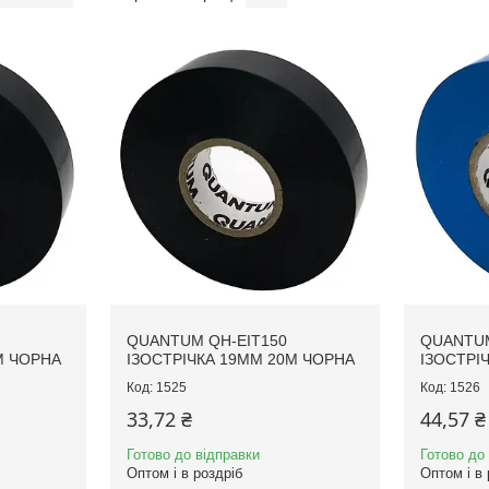
QUANTUM QH-EIT150
QUANTUM
М ЧОРНА
ІЗОСТРІЧКА 19ММ 20М ЧОРНА
ІЗОСТРІ
1525
1526
33,72 ₴
44,57 ₴
Готово до відправки
Готово до
Оптом і в роздріб
Оптом і в 