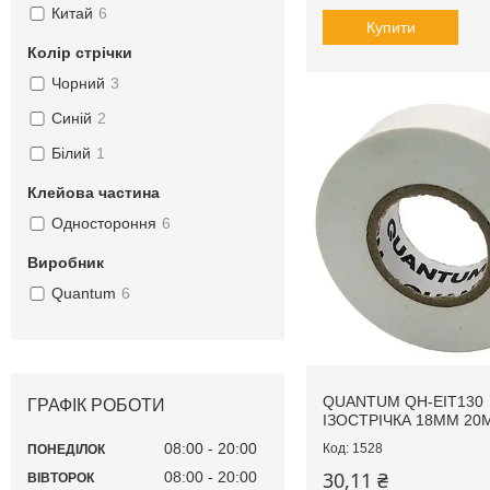
Китай
6
Купити
Колір стрічки
Чорний
3
Синій
2
Білий
1
Клейова частина
Одностороння
6
Виробник
Quantum
6
QUANTUM QH-EIT130
ГРАФІК РОБОТИ
ІЗОСТРІЧКА 18ММ 20М
08:00
20:00
1528
ПОНЕДІЛОК
30,11 ₴
08:00
20:00
ВІВТОРОК