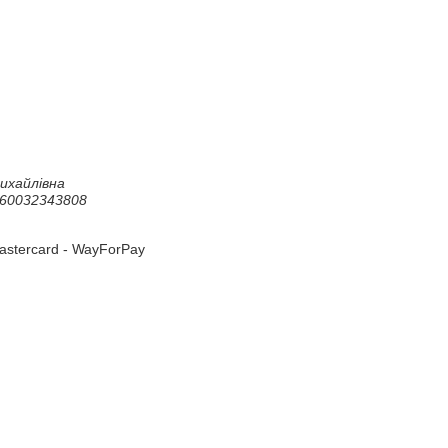
хайлівна

60032343808

astercard - WayForPay