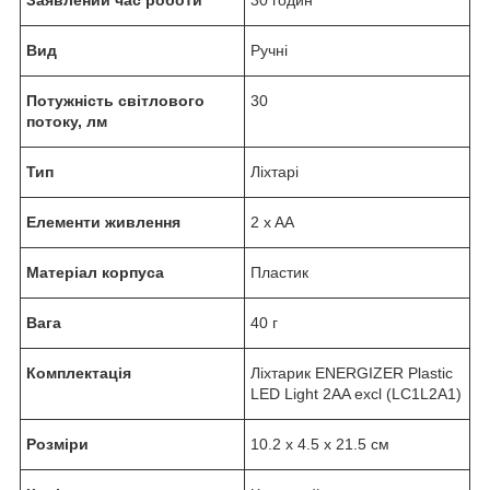
Заявлений час роботи
30 годин
Вид
Ручні
Потужність світлового
30
потоку, лм
Тип
Ліхтарі
Елементи живлення
2 x AA
Матеріал корпуса
Пластик
Вага
40 г
Комплектація
Ліхтарик ENERGIZER Plastic
LED Light 2AA excl (LC1L2A1)
Розміри
10.2 х 4.5 х 21.5 см