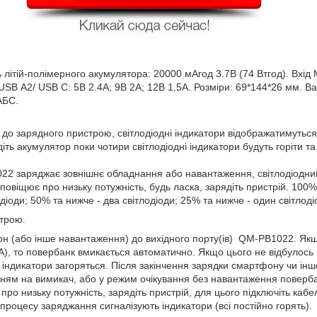
й-полімерного акумулятора: 20000 мАгод 3.7В (74 Втгод). Вхід M
USB А2/ USB C: 5В 2.4A; 9В 2А; 12В 1.5А. Розміри: 69*144*26 мм. Ваг
АБС.
до зарядного пристрою, світлодіодні індикатори відображатимуться 
ть акумулятор поки чотири світлодіодні індикатори будуть горіти т
2 заряджає зовнішнє обладнання або навантаження, світлодіодний 
повіщює про низьку потужність, будь ласка, зарядіть пристрій. 100%
діоди; 50% та нижче - два світлодіоди; 25% та нижче - один світлоді
рою.
бо інше навантаження) до вихідного порту(ів) QM-PB1022. Якщ
), то повербанк вмикається автоматично. Якщо цього не відбулось -
ні індикатори загоряться. Після закінчення зарядки смартфону чи і
ням на вимикач, або у режим очікування без навантаження поверба
про низьку потужність, зарядіть пристрій, для цього підключіть каб
роцесу заряджання сигналізують індикатори (всі постійно горять).