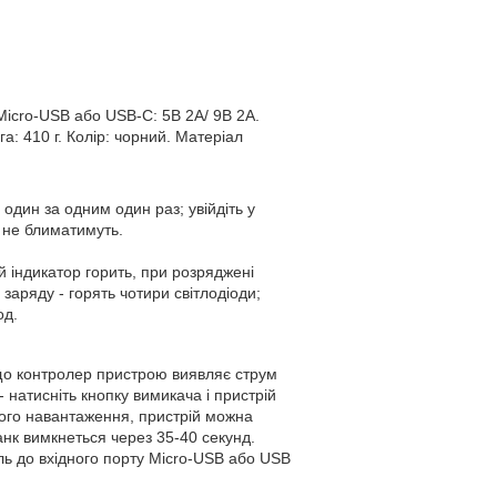
icro-USB або USB-C: 5В 2А/ 9В 2А.
а: 410 г. Колір: чорний. Матеріал
один за одним один раз; увійдіть у
а не блиматимуть.
індикатор горить, при розряджені
 заряду - горять чотири світлодіоди;
од.
о контролер пристрою виявляє струм
 натисніть кнопку вимикача і пристрій
ншого навантаження, пристрій можна
нк вимкнеться через 35-40 секунд.
ель до вхідного порту Micro-USB або USB