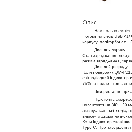
Опис
Номінальна ємність літі
Потрійний вихід USB А1/ 
корпусу: полікарбонат + 
Дисплей заряду:
Стан заряджання: доступ 
режим заряджання, заряді
Дисплей розряду:
Коли повербанк QM-PB102
світлодіодний індикатор с
75% та нижче - три світло
Використання прист
Підключіть смартфон (а
навантаження (40 ± 20 мА
активується - світлодіод
вимкнути двома натискан
Коли індикатор сповіщює 
Type-C. Про завершення п