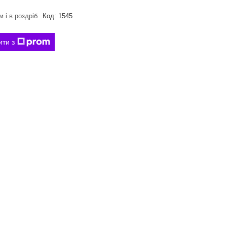
 і в роздріб
Код:
1545
ити з