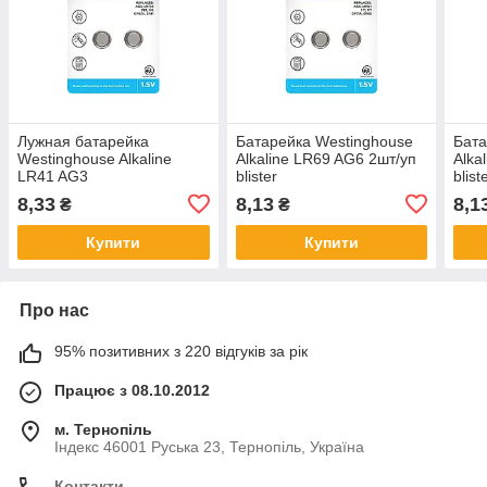
Лужная батарейка
Батарейка Westinghouse
Бата
Westinghouse Alkaline
Alkaline LR69 AG6 2шт/уп
Alka
LR41 AG3
blister
blist
8,33
8,13
8,1
₴
₴
Купити
Купити
Про нас
95% позитивних з 220 відгуків за рік
Працює з 08.10.2012
м. Тернопіль
Індекс 46001 Руська 23, Тернопіль, Україна
Контакти