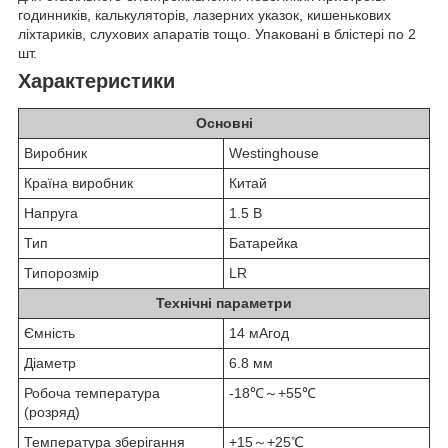
годинників, калькуляторів, лазерних указок, кишенькових
ліхтариків, слухових апаратів тощо. Упаковані в блістері по 2
шт.
Характеристики
Основні
Виробник
Westinghouse
Країна виробник
Китай
Напруга
1.5 В
Тип
Батарейка
Типорозмір
LR
Технічні параметри
Ємність
14 мАгод
Діаметр
6.8 мм
Робоча температура
-18℃～+55℃
(розряд)
Температура зберігання
+15～+25℃