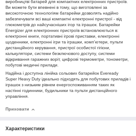
виробництві батарей для компактних електронних пристроїв.
Ви можете бути впевнені в тому, що виготовлені за
високоточною технологіям батарейки дозволять надійно
забезпечувати всі ваші компактні електронні пристрої - від
глюкометрів до найсучасніших ігор та іграшок. Батарейки
Energizer для електронних пристроїв встановлюються в:
електронні книги, портативні ігрові приставки, електронні
щоденники, електронні ігри та іграшки, комп'ютери, пульти
дистанційного керування, пристрої особистої гігієни,
калькулятори, системи безключового доступу, системи
відкривання гаражних воріт, цифрові термометри, тонометри,
побутові медичні прилади.
Надійна і доступна лінійка сольових батарейок Eveready
Super Heavy Duty ідеально підходять для побутових приладів і
іграшок з низьким рівнем енергоспоживанням таких як
настінні годинники, будильники та пульти дистанційного
управління.
Приховати
Характеристики