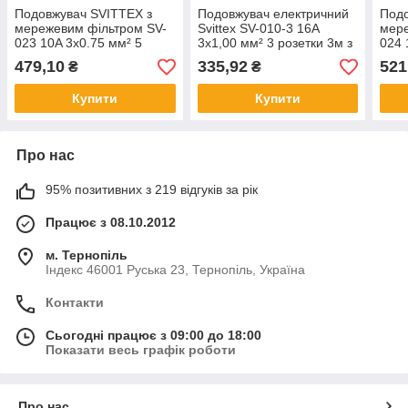
Подовжувач SVITTEX з
Подовжувач електричний
Подо
мережевим фільтром SV-
Svittex SV-010-3 16A
мере
023 10A 3х0.75 мм² 5
3х1,00 мм² 3 розетки 3м з
024 
розеток 2xUSB 1.8 м
заземленням
розе
479,10
335,92
521
₴
₴
Купити
Купити
Про нас
95% позитивних з 219 відгуків за рік
Працює з 08.10.2012
м. Тернопіль
Індекс 46001 Руська 23, Тернопіль, Україна
Контакти
Сьогодні працює з 09:00 до 18:00
Показати весь графік роботи
Про нас