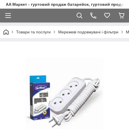
AA Маркет - гуртовий продаж батарейок, гуртовий продаж 
Товари та послуги
Мережеві подовжувачі і фільтри
М