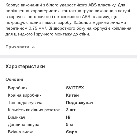
Корпус виконаний з білого ударостійкого ABS пластику. Для
поліпшення характеристик, контактна група виконана з латуні
в корпусі з негорючого і нетоксичного ABS пластику, що
покращує споживчі якості виробу. Кабель з мідними жилами
перетином 0,75 мм². Зі зворотного боку на корпусі є кріплення
для швидкого і зручного монтажу до стіни.
Приховати
Характеристики
Основні
Виробник
SVITTEX
Країна виробник
Китай
Тип подовжувача
Подовжувач
Кількість вихідних розеток
3 шт.
Вимикач
Ні
Довжина шнура
5 м
Вхідна вилка
Євро