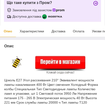
Що таке купити з Пром?
Замовлення під захистом
Доступна доставка
Опис
Характеристики
Доставка
Оплата
Умови п
Опис
Цоколь E27 Угол рассеивания 210° Эквивалент мощности
лампы накаливания 400 Вт Цвет свечения Холодный Форма
колбы Специальная Тип Светодиодные лампы Количество
ламп в упаковке, шт 1 Световой поток 3950 Лм Напряжение
питания 175 - 265 В Электрическая мощность 40 Вт Высота
221 мм Срок службы лампы 20000 ч Тип лампы T120