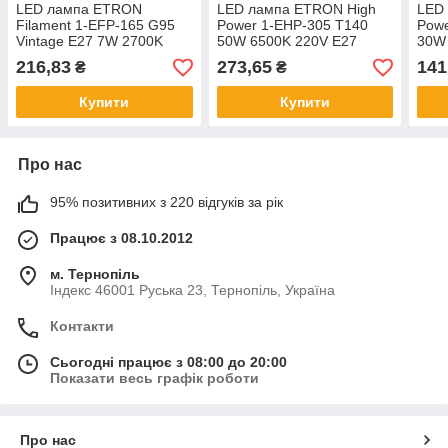
LED лампа ETRON
LED лампа ETRON High
LED
Filament 1-EFP-165 G95
Power 1-EHP-305 T140
Powe
Vintage E27 7W 2700K
50W 6500K 220V E27
30W
золото
216,83
273,65
141
₴
₴
Купити
Купити
Про нас
95% позитивних з 220 відгуків за рік
Працює з 08.10.2012
м. Тернопіль
Індекс 46001 Руська 23, Тернопіль, Україна
Контакти
Сьогодні працює з 08:00 до 20:00
Показати весь графік роботи
Про нас