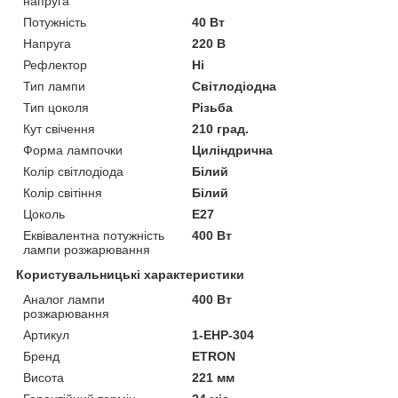
напруга
Потужність
40 Вт
Напруга
220 В
Рефлектор
Ні
Тип лампи
Світлодіодна
Тип цоколя
Різьба
Кут свічення
210 град.
Форма лампочки
Циліндрична
Колір світлодіода
Білий
Колір світіння
Білий
Цоколь
E27
Еквівалентна потужність
400 Вт
лампи розжарювання
Користувальницькі характеристики
Аналог лампи
400 Вт
розжарювання
Артикул
1-EHP-304
Бренд
ETRON
Висота
221 мм