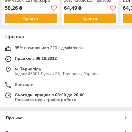
8W 4200K E27 прозора
10W 4200K E27 прозора
E14 
58,26
64,49
64,
₴
₴
Купити
Купити
Про нас
95% позитивних з 220 відгуків за рік
Працює з 08.10.2012
м. Тернопіль
Індекс 46001 Руська 23, Тернопіль, Україна
Контакти
Сьогодні працює з 08:00 до 20:00
Показати весь графік роботи
Про нас