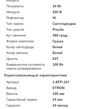
напруга
Потужність
10 Вт
Напруга
220 В
Рефлектор
Ні
Тип лампи
Світлодіодна
Тип цоколя
Різьба
Кут свічення
360 град.
Форма лампочки
Груша
Колір світлодіода
Білий
Колір світіння
Білий
Цоколь
E27
Еквівалентна потужність
100 Вт
лампи розжарювання
Користувальницькі характеристики
Артикул
1-EFP-107
Бренд
ETRON
Висота
105 мм
Гарантійний термін
24 міс
Гарантія
24 місяці