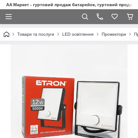
AA Маркет - гуртовий продаж батарейок, гуртовий продаж 
Товари та послуги
LED освітлення
Прожектори
П