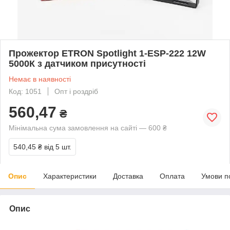
Прожектор ETRON Spotlight 1-ESP-222 12W
5000К з датчиком присутності
Немає в наявності
Код: 1051
Опт і роздріб
560,47
₴
Мінімальна сума замовлення на сайті — 600 ₴
540,45 ₴
від 5 шт.
Опис
Характеристики
Доставка
Оплата
Умови п
Опис