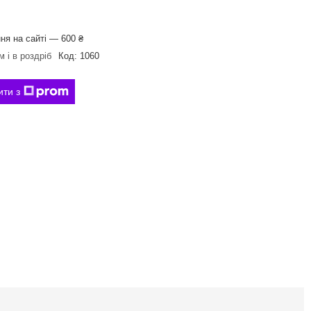
ня на сайті — 600 ₴
 і в роздріб
Код:
1060
ити з