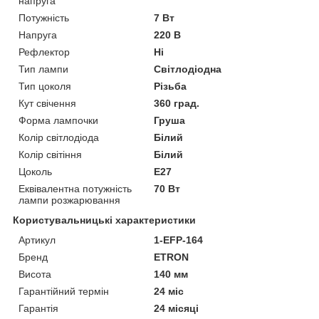
напруга
Потужність
7 Вт
Напруга
220 В
Рефлектор
Ні
Тип лампи
Світлодіодна
Тип цоколя
Різьба
Кут свічення
360 град.
Форма лампочки
Груша
Колір світлодіода
Білий
Колір світіння
Білий
Цоколь
E27
Еквівалентна потужність
70 Вт
лампи розжарювання
Користувальницькі характеристики
Артикул
1-EFP-164
Бренд
ETRON
Висота
140 мм
Гарантійний термін
24 міс
Гарантія
24 місяці