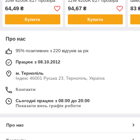
10W 4200K E27 прозора
12W 4200K E27 прозора
tail
про
64,49
94,67
83
₴
₴
Купити
Купити
Про нас
95% позитивних з 220 відгуків за рік
Працює з 08.10.2012
м. Тернопіль
Індекс 46001 Руська 23, Тернопіль, Україна
Контакти
Сьогодні працює з 08:00 до 20:00
Показати весь графік роботи
Про нас