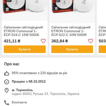
Світильник світлодіодний
Світильник світлодіодний
Світ
ETRON Communal 1-
ETRON Communal 1-
ETR
ЕСР-524-C 15W 5000К
ЕСР-522-C 10W 5000К
ЕСР
circle +датчик руху
circle +датчик руху
ellip
421,11
362,84
503
₴
₴
Купити
Купити
Про нас
95% позитивних з 220 відгуків за рік
Працює з 08.10.2012
м. Тернопіль
Індекс 46001 Руська 23, Тернопіль, Україна
Контакти