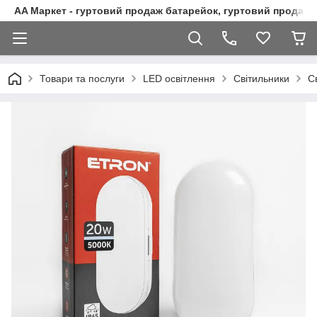
AA Маркет - гуртовий продаж батарейок, гуртовий продаж 
Товари та послуги
LED освітлення
Світильники
С