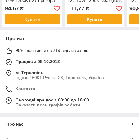
12W 4200K E27 прозора
E27 10W 4200K clear glass
E27 
94,67
111,77
90,
₴
₴
Купити
Купити
Про нас
95% позитивних з 219 відгуків за рік
Працює з 08.10.2012
м. Тернопіль
Індекс 46001 Руська 23, Тернопіль, Україна
Контакти
Сьогодні працює з 09:00 до 18:00
Показати весь графік роботи
Про нас