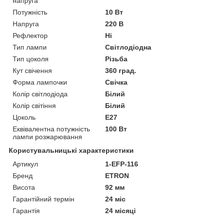
напруга
Потужність
10 Вт
Напруга
220 В
Рефлектор
Ні
Тип лампи
Світлодіодна
Тип цоколя
Різьба
Кут свічення
360 град.
Форма лампочки
Свічка
Колір світлодіода
Білий
Колір світіння
Білий
Цоколь
E27
Еквівалентна потужність
100 Вт
лампи розжарювання
Користувальницькі характеристики
Артикул
1-EFP-116
Бренд
ETRON
Висота
92 мм
Гарантійний термін
24 міс
Гарантія
24 місяці