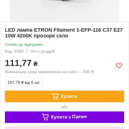
LED лампа ETRON Filament 1-EFP-116 С37 E27
10W 4200K прозоре скло
Готово до відправки
Код: 1059
Опт і роздріб
111,77
₴
Мінімальна сума замовлення на сайті — 600 ₴
107,78 ₴
від 5 шт.
Купити
або
Купити з