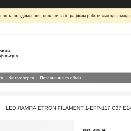
ня та повідомлення, оскільки за її графіком роботи сьогодні вихі
товий
фільтрів
та
Фотогалерея
Повернення та обмін
LED ЛАМПА ETRON FILAMENT 1-EFP-117 С37 E1
90,49 ₴