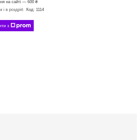
ня на сайті — 600 ₴
 і в роздріб
Код:
1114
ити з