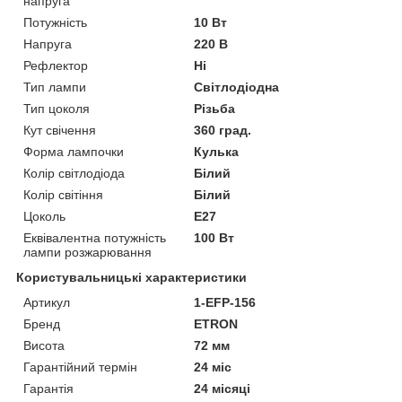
напруга
Потужність
10 Вт
Напруга
220 В
Рефлектор
Ні
Тип лампи
Світлодіодна
Тип цоколя
Різьба
Кут свічення
360 град.
Форма лампочки
Кулька
Колір світлодіода
Білий
Колір світіння
Білий
Цоколь
E27
Еквівалентна потужність
100 Вт
лампи розжарювання
Користувальницькі характеристики
Артикул
1-EFP-156
Бренд
ETRON
Висота
72 мм
Гарантійний термін
24 міс
Гарантія
24 місяці