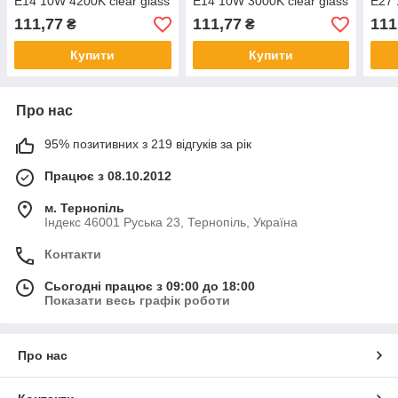
E14 10W 4200K clear glass
E14 10W 3000K clear glass
E27 
111,77
111,77
111
₴
₴
Купити
Купити
Про нас
95% позитивних з 219 відгуків за рік
Працює з 08.10.2012
м. Тернопіль
Індекс 46001 Руська 23, Тернопіль, Україна
Контакти
Сьогодні працює з 09:00 до 18:00
Показати весь графік роботи
Про нас