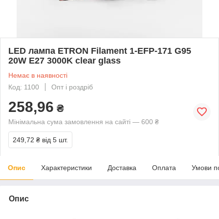
LED лампа ETRON Filament 1-EFP-171 G95
20W E27 3000K clear glass
Немає в наявності
Код: 1100
Опт і роздріб
258,96
₴
Мінімальна сума замовлення на сайті — 600 ₴
249,72 ₴
від 5 шт.
Опис
Характеристики
Доставка
Оплата
Умови п
Опис