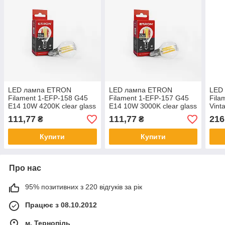
LED лампа ETRON
LED лампа ETRON
LED
Filament 1-EFP-158 G45
Filament 1-EFP-157 G45
Fila
E14 10W 4200K clear glass
E14 10W 3000K clear glass
Vint
золо
111,77
111,77
216
₴
₴
Купити
Купити
Про нас
95% позитивних з 220 відгуків за рік
Працює з 08.10.2012
м. Тернопіль