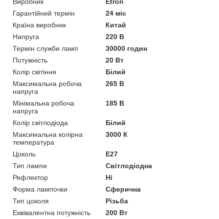
Виробник
Etron
Гарантійний термін
24 міс
Країна виробник
Китай
Напруга
220 В
Термін служби ламп
30000 годин
Потужність
20 Вт
Колір світіння
Білий
Максимальна робоча
265 В
напруга
Мінімальна робоча
185 В
напруга
Колір світлодіода
Білий
Максимальна колірна
3000 К
температура
Цоколь
E27
Тип лампи
Світлодіодна
Рефлектор
Ні
Форма лампочки
Сферична
Тип цоколя
Різьба
Еквівалентна потужність
200 Вт