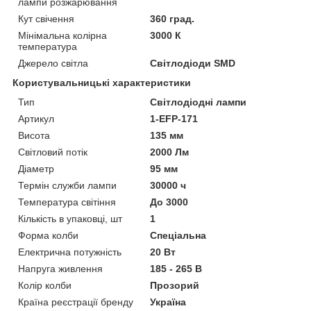
лампи розжарювання
Кут свічення
360 град.
Мінімальна колірна
3000 К
температура
Джерело світла
Світлодіоди SMD
Користувальницькі характеристики
Тип
Світлодіодні лампи
Артикул
1-EFP-171
Висота
135 мм
Світловий потік
2000 Лм
Діаметр
95 мм
Термін служби лампи
30000 ч
Температура світіння
До 3000
Кількість в упаковці, шт
1
Форма колби
Спеціальна
Електрична потужність
20 Вт
Напруга живлення
185 - 265 В
Колір колби
Прозорий
Країна реєстрації бренду
Україна