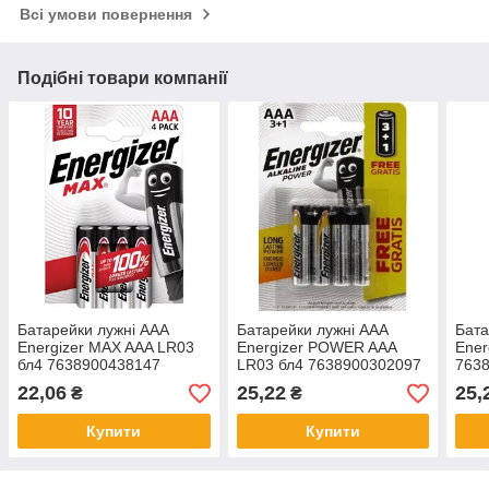
Всі умови повернення
Подібні товари компанії
Батарейки лужні ААА
Батарейки лужні ААА
Бата
Energizer MAX AAA LR03
Energizer POWER AAA
Ener
бл4 7638900438147
LR03 бл4 7638900302097
763
22,06
25,22
25,
₴
₴
Купити
Купити