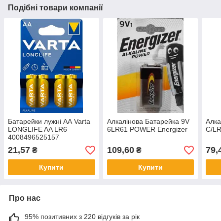
Подібні товари компанії
Батарейки лужні АА Varta
Алкалінова Батарейка 9V
Алка
LONGLIFE AA LR6
6LR61 POWER Energizer
C/LR
4008496525157
21,57
109,60
79,
₴
₴
Купити
Купити
Про нас
95% позитивних з 220 відгуків за рік