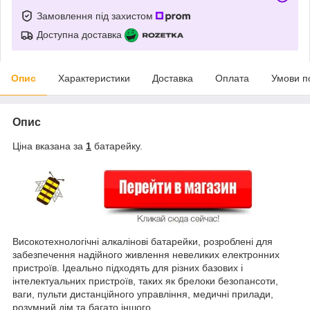
Замовлення під захистом
Доступна доставка
Опис
Характеристики
Доставка
Оплата
Умови п
Опис
Ціна вказана за
1
батарейку.
Високотехнологічні алкалінові батарейки, розроблені для
забезпечення надійного живлення невеликих електронних
пристроїв. Ідеально підходять для різних базових і
інтелектуальних пристроїв, таких як брелоки безопансоти,
ваги, пульти дистанційного управління, медичні прилади,
розумний дім та багато іншого.