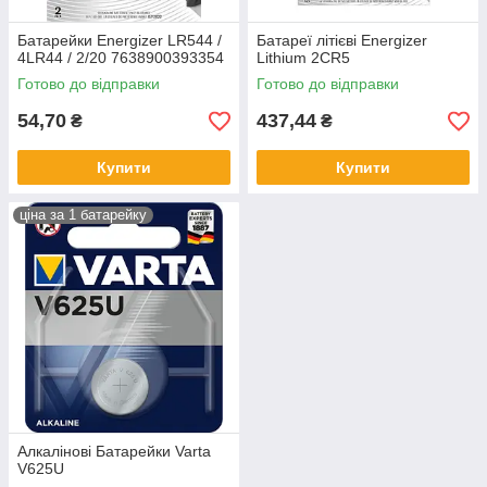
Батарейки Energizer LR544 /
Батареї літієві Energizer
4LR44 / 2/20 7638900393354
Lithium 2CR5
Готово до відправки
Готово до відправки
54,70
437,44
₴
₴
Купити
Купити
ціна за 1 батарейку
Алкалінові Батарейки Varta
V625U