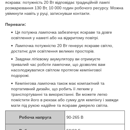
яскрава: потужність 20 Вт відповідає традиційній лампі
розжарювання 130 Вт, 10 000 годин робочого ресурсу. Можна
увімкнути навіть у руці, затиснувши контакти.
Переваги:
Ця потужна лампочка забезпечує яскраве та довге
освітлення у наметі або на відкритому повітрі.
Лампочка потужністю 20 Вт генерує яскраве світло,
достатнє для освітлення великих просторів.
Завдяки літієвому акумулятору ви отримуєте
тривалий час роботи лампочки, що дозволяє вам
насолоджуватися світлом протягом кемпінгової
подорожі.
Кемпінгова лампочка також має компактний та
портативний дизайн, що робить її легким у
транспортуванні та використанні. Ви можете легко
помістити його в рюкзак або сумку для кемпінгу і завжди
мати під рукою надійне та яскраве джерело світла.
Робоча напруга
90-265 В