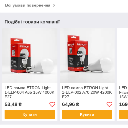
Всі умови повернення
Подібні товари компанії
LED лампа ETRON Light
LED лампа ETRON Light
LED
1-ELP-004 A65 15W 4000K
1-ELP-002 A70 20W 4200K
Fila
E27
E27
15W 
53,48
64,96
169
₴
₴
Купити
Купити