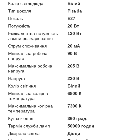
Колір світлодіода
Білий
Тип цоколя
Різьба
Цоколь
E27
Потужність
20 Вт
Еквівалентна потужність
130 Вт
лампи розжарювання
Струм споживання
20 мА
Мінімальна робоча
90 В
напруга
Максимальна робоча
265 В
напруга
Напруга
220 В
Колір світіння
Білий
Мінімальна колірна
6800 К
температура
Максимальна колірна
7300 К
температура
Кут свічення
360 град.
Термін служби ламп
50000 годин
Джерело світла
Діоди