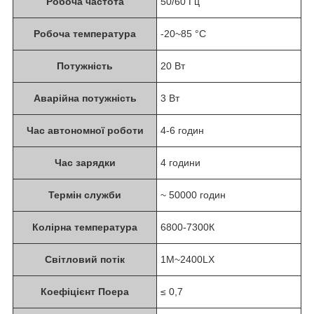
Робоча частота
50/60 Гц
Робоча температура
-20~85 °C
Потужність
20 Вт
Аварійна потужність
3 Вт
Час автономної роботи
4-6 годин
Час зарядки
4 години
Термін служби
~ 50000 годин
Колірна температура
6800-7300К
Світловий потік
1M~2400LX
Коефіцієнт Поера
≤ 0,7