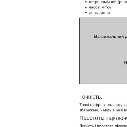
астрономічний (реа
часові мітки
день тижня
Максимальний д
Н
Точність.
Точні цифрові налаштува
збережені, навіть в разі 
Простота підключ
Легкість і простота підк