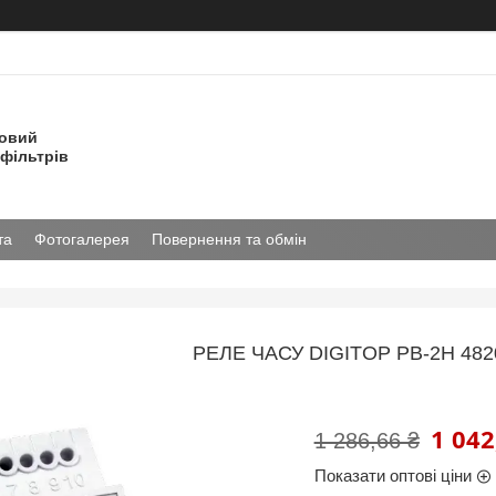
товий
фільтрів
та
Фотогалерея
Повернення та обмін
РЕЛЕ ЧАСУ DIGITOP РВ-2Н 482
1 042
1 286,66 ₴
Показати оптові ціни