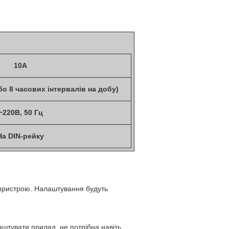
10A
бо 8 часових інтервалів на добу)
~220В, 50 Гц
На DIN-рейку
 пристрою. Налаштування будуть
аштувати прилад, не потрібна навіть