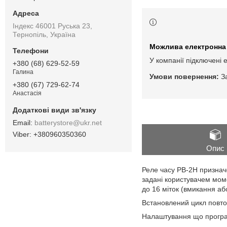
Індекс 46001 Руська 23,
Тернопіль, Україна
У компанії підключені 
+380 (68) 629-52-59
Галина
З
+380 (67) 729-62-74
Анастасія
batterystore@ukr.net
+380960350360
Опис
Реле часу РВ-2Н призначе
задані користувачем мом
до 16 міток (вмикання аб
Встановлений цикл повтор
Налаштування що програ