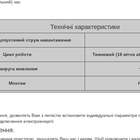
льний) час
Технічні характеристики
опустимий струм навантаження
Цикл роботи
Тижневий (16 міток а
апруга живлення
Монтаж
ння, дозволять Вам з легкістю встановити індивідуальні параметри
відключення електроенергії.
ення.
лючення пристрою, заощадить Ваш час і нерви. Щоб підключити і нал