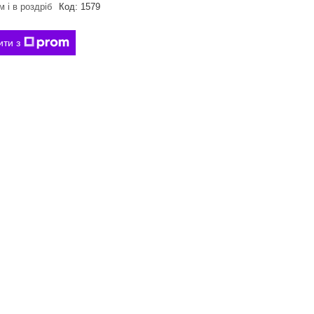
 і в роздріб
Код:
1579
ити з