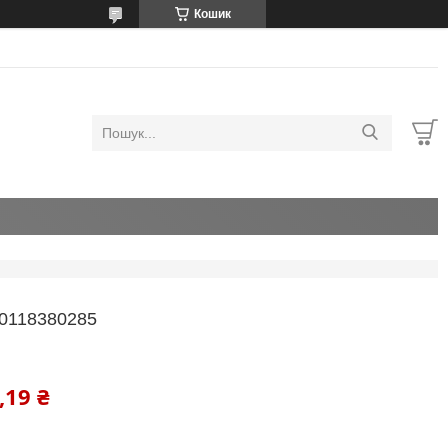
Кошик
0118380285
,19 ₴