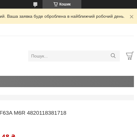
Кошик
дний. Ваша заявка буде оброблена в найближчий робочий день.
63A M6R 4820118381718
,48 ₴