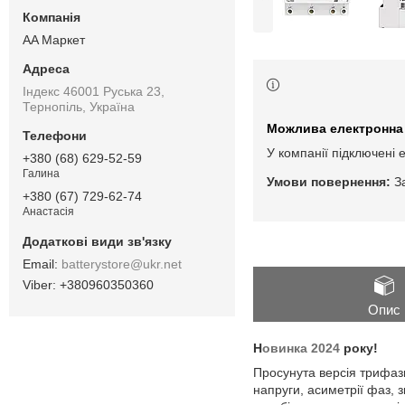
AA Маркет
Індекс 46001 Руська 23,
Тернопіль, Україна
У компанії підключені 
+380 (68) 629-52-59
Галина
З
+380 (67) 729-62-74
Анастасія
batterystore@ukr.net
+380960350360
Опис
Н
овинка 2024
року!
Просунута версія трифаз
напруги, асиметрії фаз,