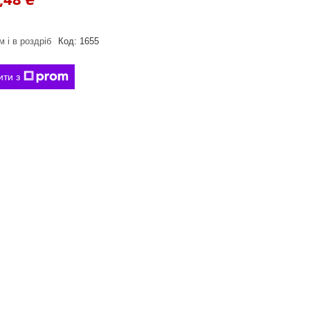
 і в роздріб
Код:
1655
ити з