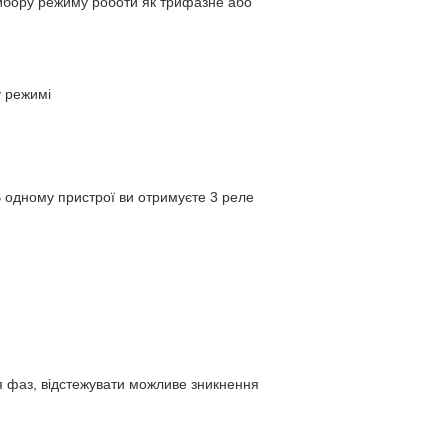
вибору режиму роботи як трифазне або
у режимі
 В одному пристрої ви отримуєте 3 реле
я фаз, відстежувати можливе зникнення