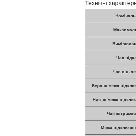
Технічні характер
Номіналь
Максималь
Вимірюванн
Час відк
Час відкл
Верхня межа відклю
Нижня межа відключ
Час затримки
Межа відключен