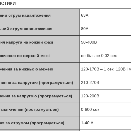
истики
ний струм навантаження
63А
ний струм навантаження
80A
я напруга на кожній фазі
50-400В
лючення по верхній межі
не більше 0,02 сек
ючення за нижньою межею
120-170В – 1 сек, 120В і 
чення за напругою (програмується)
210-270В
ення за напругою (програмується)
120-200В
 включення (програмується)
0-600 сек
ня за струмом (програмується)
1-40 А