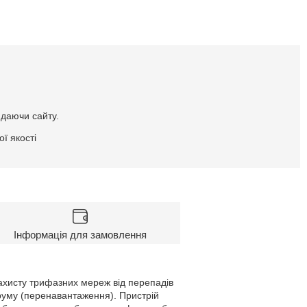
идаючи сайту.
ї якості
Інформація для замовлення
ахисту трифазних мереж від перепадів
руму (перенавантаження). Пристрій