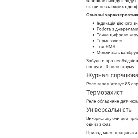
запобігає виходу з ладу 
як три незалежних одноф
Основні характеристик
Індикація діючого з
Робота з джерелами
Точне цифрове кер
Термозахист
TrueRMS
Можливість калібрув
Забудьте про необхідніст
напруги і 3 реле струму.
Журнал спрацюв
Реле запам’ятовує 85 спр
Термозахист
Реле обладнане датчиком 
Універсальність
Використовуючи цей прис
однієї з фаз.
Прилад може працювати 