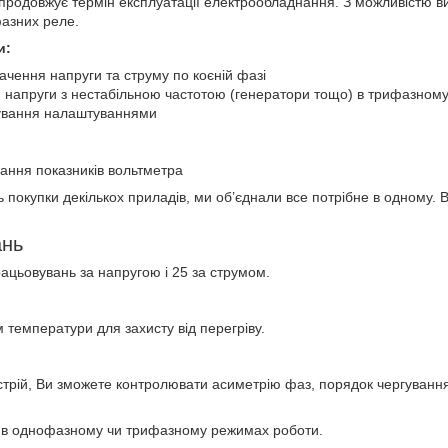
і продовжує термін експлуатації електрообладнання. З можливістю 
азних реле.
и:
начення напруги та струму по коєній фазі
 напруги з нестабільною частотою (генератори тощо) в трифазном
ування налаштуваннями
ання показників вольтметра
ь покупки декількох приладів, ми об’єднали все потрібне в одному.
ань
ацьовувань за напругою і 25 за струмом.
температури для захисту від перегріву.
трій, Ви зможете контролювати асиметрію фаз, порядок чергуванн
в однофазному чи трифазному режимах роботи.