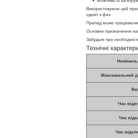
Можливість калібрув
Використовуючи цей прис
однієї з фаз.
Прилад може працюватив
Основне призначення наш
Забудьте про необхідніст
Технічні характер
Номіналь
Максимальний д
Ви
Час відк
Час відк
Час відкл