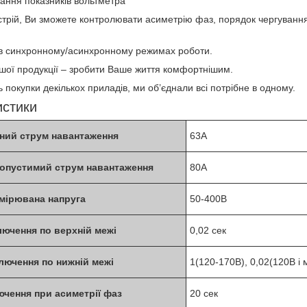
ання показників вольтметра
трій, Ви зможете контролювати асиметрію фаз, порядок чергуванн
 синхронному/асинхронному режимах роботи.
ої продукції – зробити Ваше життя комфортнішим.
ь покупки декількох приладів, ми об’єднали всі потрібне в одному.
истики
ний струм навантаження
63A
опустимий струм навантаження
80A
мірювана напруга
50-400B
лючення по верхній межі
0,02 сек
лючення по нижній межі
1(120-170В), 0,02(120В і
ючення при асиметрії фаз
20 сек