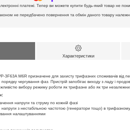
електронні платежі. Тепер ви можете купити будь-який товар не пок
аконом не передбачено повернення та обмін даного товару належно
Характеристики
P-3F63А M6R призначене для захисту трифазних споживачів від пер
порядку чергування фаз. Пристрій запобігає виходу з ладу і продов
жливістю вибору режиму роботи як трифазне або як три незалежн
и:
начення напруги та струму по кожній фазі
 напруги з нестабільною частотою (генератори тощо) в трифазном
ування налаштуваннями