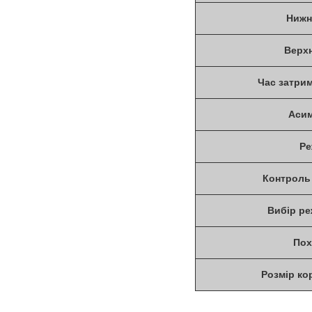
Нижн
Верхн
Час затрим
Асим
Ре
Контроль
Вибір ре
Пох
Розмір ко