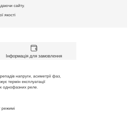
идаючи сайту.
ї якості
Інформація для замовлення
епадів напруги, асиметрії фаз,
жує термін експлуатації
их однофазних реле.
у режимі