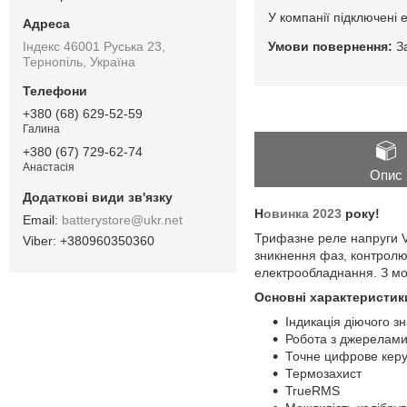
У компанії підключені 
Індекс 46001 Руська 23,
З
Тернопіль, Україна
+380 (68) 629-52-59
Галина
+380 (67) 729-62-74
Анастасія
Опис
Н
овинка 2023
року!
batterystore@ukr.net
Трифазне реле напруги V
+380960350360
зникнення фаз, контролю 
електрообладнання. З мо
Основні характеристик
Індикація діючого з
Робота з джерелами
Точне цифрове кер
Термозахист
TrueRMS