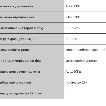
я межа відключення
120-200В
я межа відключення
210-270В
ки включення (крок 5 сек)
5-600 сек
етрія фаз (крок 1В)
20-99 В
жим роботи реле
синхронний/асинхронний
 порядку чергування фаз
увімкнено/вимкнено
жиму контролю частоти
Auto/50Гц
ибка вимірювання
не більше 1%
рпусу, модулів по 17,5 мм
6