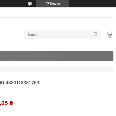
Кошик
R 4820118381763
,05 ₴