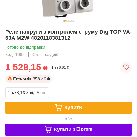
Реле напруги з контролем струму DigiTOP VA-
63A M2W 4820118381312
Готово до відправки
Код: 1665
Опт і роздріб
1 528,15
₴
1 886,61 ₴
Економія
358.46 ₴
1 478,16 ₴
від 5 шт.
Купити
або
Купити з