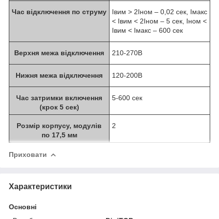
Час відключення по струму
Iвим > 2Iном – 0,02 сек, Iмакс
< Iвим < 2Iном – 5 сек, Iном <
Iвим < Iмакс – 600 сек
Верхня межа відключення
210-270В
Нижня межа відключення
120-200В
Час затримки включення
5-600 сек
(крок 5 сек)
Розмір корпусу, модулів
2
по 17,5 мм
Приховати
Характеристики
Основні