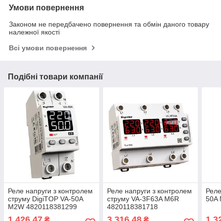
Умови повернення
Законом не передбачено повернення та обмін даного товару
належної якості
Всі умови повернення
Подібні товари компанії
Реле напруги з контролем
Реле напруги з контролем
Реле
струму DigiTOP VA-50A
струму VA-3F63A M6R
50A
M2W 4820118381299
4820118381718
1 426,47
3 316,48
1 3
₴
₴