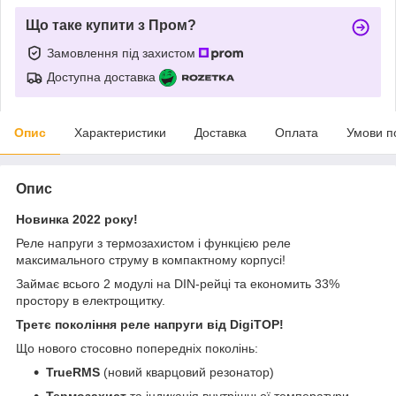
Що таке купити з Пром?
Замовлення під захистом
Доступна доставка
Опис
Характеристики
Доставка
Оплата
Умови п
Опис
Новинка 2022 року!
Реле напруги з термозахистом і функцією реле
максимального струму в компактному корпусі!
Займає всього 2 модулі на DIN-рейці та економить 33%
простору в електрощитку.
Третє покоління реле напруги від DigiTOP!
Що нового стосовно попередніх поколінь:
TrueRMS
(новий кварцовий резонатор)
Термозахист
та індикація внутрішньої температури