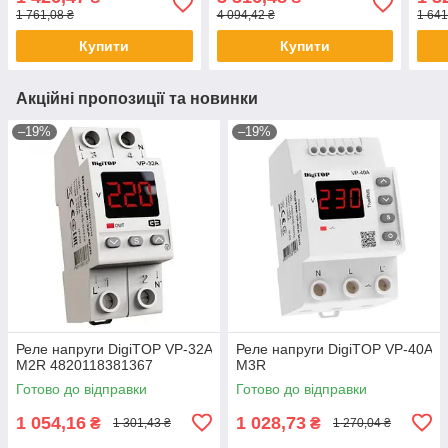
1 761,08 ₴
4 094,42 ₴
1 641
Купити
Купити
Акційні пропозиції та новинки
–19%
–19%
Реле напруги DigiTOP VP-32A
Реле напруги DigiTOP VP-40A
M2R 4820118381367
M3R
Готово до відправки
Готово до відправки
1 054,16
1 028,73
₴
₴
1 301,43 ₴
1 270,04 ₴