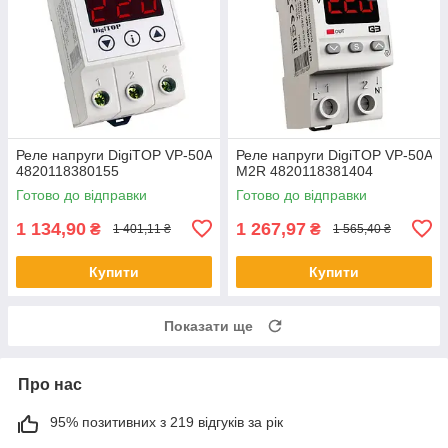
Реле напруги DigiTOP VP-50A
Реле напруги DigiTOP VP-50A
4820118380155
M2R 4820118381404
Готово до відправки
Готово до відправки
1 134,90
1 267,97
₴
₴
1 401,11 ₴
1 565,40 ₴
Купити
Купити
Показати ще
Про нас
95% позитивних з 219 відгуків за рік