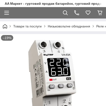
AA Маркет - гуртовий продаж батарейок, гуртовий продаж 
Товари та послуги
Низьковольтне обладнання
Реле 
–19%