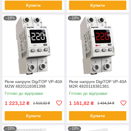
Купити
Купити
–19%
–19%
Реле напруги DigiTOP VP-40A
Реле напруги DigiTOP VP-40A
M2W 4820118381398
M2R 4820118381381
Готово до відправки
Готово до відправки
1 223,12
1 161,82
₴
₴
1 510,02 ₴
1 434,34 ₴
Купити
Купити
–19%
–19%