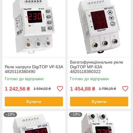
Багатофункціональне реле
Реле напруги DigiTOP VP-63A
DigiTOP МР-63А
4820118380490
4820118380322
Готово до відправки
Готово до відправки
1 242,56
1 454,88
₴
₴
1 534,02 ₴
1 796,15 ₴
Купити
Купити
–19%
–19%