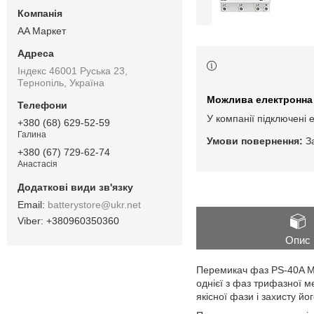
AA Маркет
Індекс 46001 Руська 23,
Тернопіль, Україна
У компанії підключені 
+380 (68) 629-52-59
Галина
З
+380 (67) 729-62-74
Анастасія
batterystore@ukr.net
+380960350360
Опис
Перемикач фаз PS-40A M
однієї з фаз трифазної 
якісної фази і захисту йо