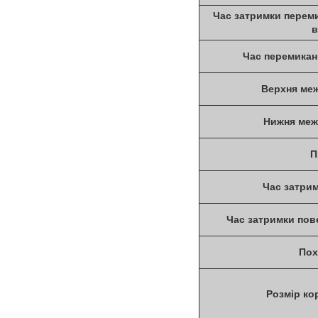
Час затримки перем
в
Час перемиканн
Верхня меж
Нижня меж
П
Час затрим
Час затримки пове
Пох
Розмір ко