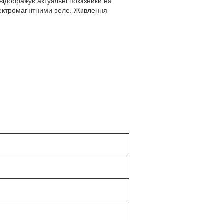
відображує актуальні показники на
лектромагнітними реле. Живлення