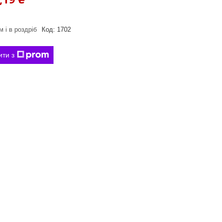
 і в роздріб
Код:
1702
ити з