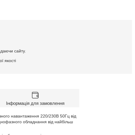
идаючи сайту.
ї якості
Інформація для замовлення
ного навантаження 220/230В 50Гц від
однофазного обладнання від найбільш