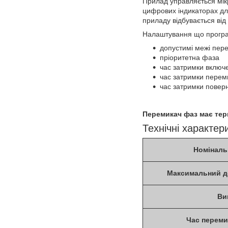
Прилад управляється мікр
цифрових індикаторах дл
приладу відбувається від
Налаштування що прогр
допустимі межі пер
пріоритетна фаза
час затримки включ
час затримки перем
час затримки повер
Перемикач фаз має тер
Технічні характер
Номіналь
Максимальний д
Ви
Час перемик