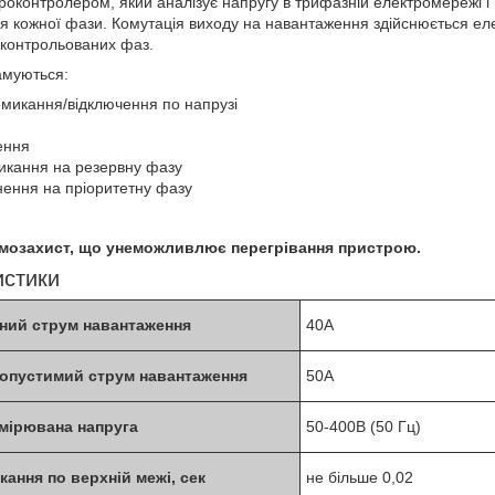
оконтролером, який аналізує напругу в трифазній електромережі і 
я кожної фази. Комутація виходу на навантаження здійснюється е
 контрольованих фаз.
амуються:
емикання/відключення по напрузі
ення
икання на резервну фазу
нення на пріоритетну фазу
мозахист, що унеможливлює перегрівання пристрою.
истики
ний струм навантаження
40A
опустимий струм навантаження
50A
мірювана напруга
50-400В (50 Гц)
ання по верхній межі, сек
не більше 0,02