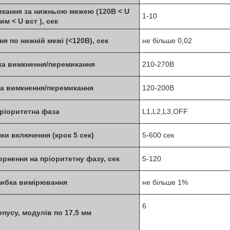
икання за нижньою межею (120В < U
1-10
им < U вст ), сек
я по нижній межі (<120В), сек
не більше 0,02
а вимкнення/перемикання
210-270В
а вимкнення/перемикання
120-200В
ріоритетна фаза
L1,L2,L3,OFF
ки включення (крок 5 сек)
5-600 сек
рнення на пріоритетну фазу, сек
5-120
ибка вимірювання
не більше 1%
6
рпусу, модулів по 17,5 мм