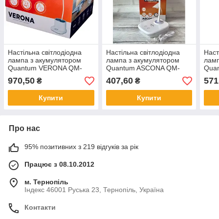
Настільна світлодіодна
Настільна світлодіодна
Наст
лампа з акумулятором
лампа з акумулятором
ламп
Quantum VERONA QM-
Quantum ASCONA QM-
Qua
TL1061 LED 3.5W 450lm
TL1030 3W 200lm LED
TL1
970,50
407,60
571
₴
₴
4100К USB 5V 5200mAh з
USB 5V
3000
Power Bank
Купити
Купити
Про нас
95% позитивних з 219 відгуків за рік
Працює з 08.10.2012
м. Тернопіль
Індекс 46001 Руська 23, Тернопіль, Україна
Контакти