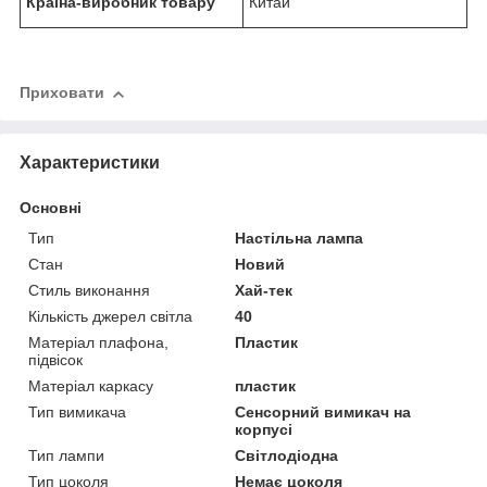
Країна-виробник товару
Китай
Приховати
Характеристики
Основні
Тип
Настільна лампа
Стан
Новий
Стиль виконання
Хай-тек
Кількість джерел світла
40
Матеріал плафона,
Пластик
підвісок
Матеріал каркасу
пластик
Тип вимикача
Сенсорний вимикач на
корпусі
Тип лампи
Світлодіодна
Тип цоколя
Немає цоколя