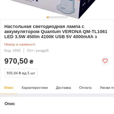
Настольная светодиодная лампа с
аккумулятором Quantum VERONA QM-TL1061
LED 3.5W 450lm 4100К USB 5V 4000mAh з
Немає в наявності
Код: 1693
Опт і роздріб
970,50
₴
935,84 ₴
від 5 шт.
Опис
Характеристики
Доставка
Оплата
Умови п
Опис