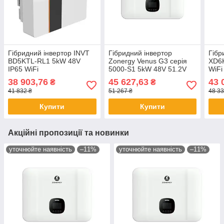
Гібридний інвертор INVT
Гібридний інвертор
Гібр
BD5KTL-RL1 5kW 48V
Zonergy Venus G3 серія
XD6K
IP65 WiFi
5000-S1 5kW 48V 51.2V
WiFi
IP65
38 903,76
45 627,63
43 
₴
₴
41 832 ₴
51 267 ₴
48 33
Купити
Купити
Акційні пропозиції та новинки
уточнюйте наявність
–11%
уточнюйте наявність
–11%