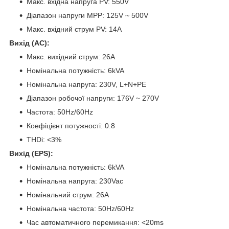
Макс. вхідна напруга PV: 550V
Діапазон напруги МРР: 125V ~ 500V
Макс. вхідний струм PV: 14А
Вихід (АС):
Макс. вихідний струм: 26A
Номінальна потужність: 6kVA
Номінальна напруга: 230V, L+N+РЕ
Діапазон робочої напруги: 176V ~ 270V
Частота: 50Hz/60Нz
Коефіцієнт потужності: 0.8
THDi: <3%
Вихід (EPS):
Номінальна потужність: 6kVA
Номінальна напруга: 230Vac
Номінальний струм: 26А
Номінальна частота: 50Hz/60Нz
Час автоматичного перемикання: <20ms