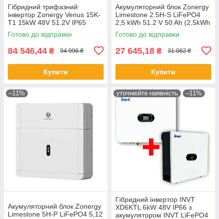
Гібридний трифазний
Акумуляторний блок Zonergy
інвертор Zonergy Venus 15K-
Limestone 2.5H-S LiFePO4
T1 15kW 48V 51.2V IP65
2,5 kWh 51.2 V 50 Ah (2,5kWh
51.2V 50Ah)
Готово до відправки
Готово до відправки
84 546,44
27 645,18
₴
₴
94 996 ₴
31 062 ₴
Купити
Купити
–11%
уточнюйте наявність
–11%
Гібридний інвертор INVT
Акумуляторний блок Zonergy
XD6KTL 6kW 48V IP66 з
Limestone 5H-P LiFePO4 5,12
акумулятором INVT LiFePO4