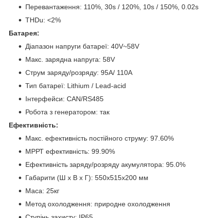
Перевантаження: 110%, 30s / 120%, 10s / 150%, 0.02s
THDu: <2%
Батарея:
Діапазон напруги батареї: 40V~58V
Макс. зарядна напруга: 58V
Струм заряду/розряду: 95А/ 110A
Тип батареї: Lithium / Lead-acid
Інтерфейси: CAN/RS485
Робота з генератором: так
Ефективність:
Макс. ефективність постійного струму: 97.60%
МРРТ ефективність: 99.90%
Ефективність заряду/розряду акумулятора: 95.0%
Габарити (Ш х В х Г): 550х515х200 мм
Маса: 25кг
Метод охолодження: природне охолодження
Ступінь захисту: IP65