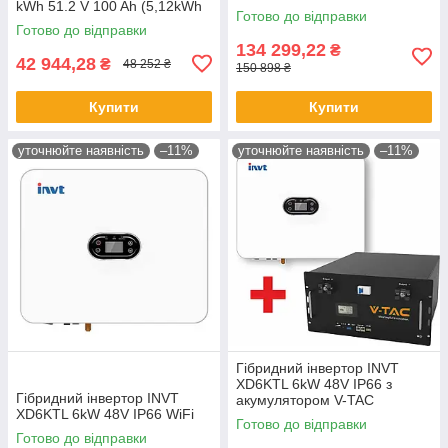
kWh 51.2 V 100 Ah (5,12kWh
5kW 51.2V GRP5.12-WLV, WI-
Готово до відправки
51.2V 100Ah)
FI
Готово до відправки
134 299,22
₴
42 944,28
₴
48 252 ₴
150 898 ₴
Купити
Купити
уточнюйте наявність
–11%
уточнюйте наявність
–11%
Гібридний інвертор INVT
XD6KTL 6kW 48V IP66 з
Гібридний інвертор INVT
акумулятором V-TAC
XD6KTL 6kW 48V IP66 WiFi
LiFePO4 9.6kW 48V 200Ah
Готово до відправки
VT-48200B, WI-FI
Готово до відправки