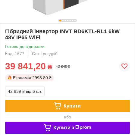
Гібридний інвертор INVT BD6KTL-RL1 6kW
48V IP65 WiFi
Готово до відправки
Код: 1677
Опт і роздріб
39 841,20
₴
42 840 ₴
Економія
2998.80 ₴
42 839 ₴
від 6 шт.
Купити
або
Купити з