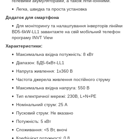
гелевими акумуляторами, а також літій-іонними.
Легка, швидка та проста установка
Додаток для смартфона
Для моніторингу та налаштування інверторів лінійки
BD5-6kW-LL1 завантажте на свій мобільний телефон
програму INVT View
Характеристики:
Максимальна вхідна потужність: 8 кВт
Діапазон: БД5-6кВт-LL1
Напруга живлення: 1x360 В
Частота джерела живлення постійного струму
Максимальна вхідна напруга: 550 В
Тип електричної мережі: 230В, L+N+PE
Номінальний струм: 25 А
Пусковий струм: Не вказано
Потужність: 5 кВт
Споживання: <5 Вт, вночі
Коефіцієнт потужності: 0,8