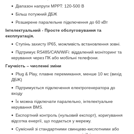
Діапазон напруги MPPT: 120-500 В
Більш потужний ДБЖ
Розширене паралельне підключення до 60 кВт
Інтелектуальний - Просте обслуговування та
експлуатація.
Ступінь захисту IP65, можливість встановлення зовні.
Підтримує RS485/CAN/WiFi: віддалений моніторинг та
керування через ПК або мобільні телефони.
Гнучкість – численні зміни
Plug & Play, плавне перемикання, менше 10 мс (вихід
ДБЖ)
Підтримується підключення електрогенератора до
входу
Їх можна підключати паралельно, інтелектуальне
керування BMS.
Експортний контроль (нульовий експорт), коригування
відсотка енергії, що подається у мережу.
Сумісний зі стандартними свинцево-кислотними або