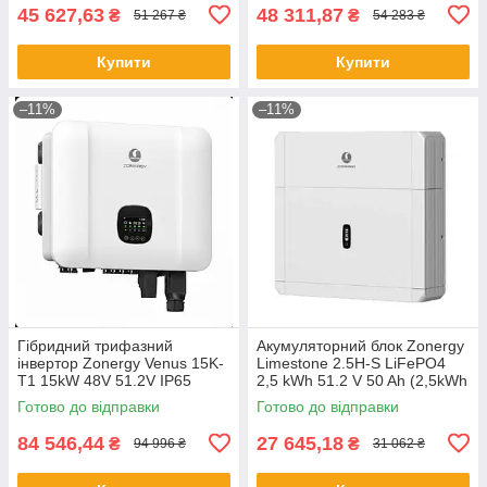
45 627,63
48 311,87
₴
₴
51 267 ₴
54 283 ₴
Купити
Купити
–11%
–11%
Гібридний трифазний
Акумуляторний блок Zonergy
інвертор Zonergy Venus 15K-
Limestone 2.5H-S LiFePO4
T1 15kW 48V 51.2V IP65
2,5 kWh 51.2 V 50 Ah (2,5kWh
51.2V 50Ah)
Готово до відправки
Готово до відправки
84 546,44
27 645,18
₴
₴
94 996 ₴
31 062 ₴