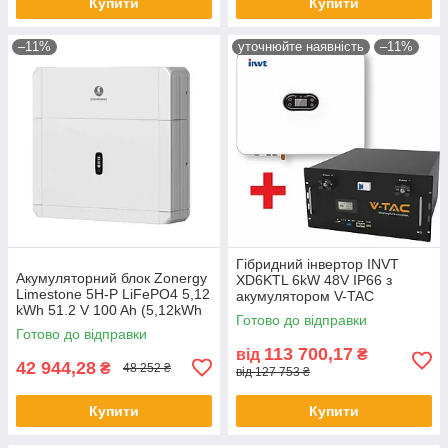
Купити
Купити
–11%
уточнюйте наявність
–11%
Гібридний інвертор INVT
Акумуляторний блок Zonergy
XD6KTL 6kW 48V IP66 з
Limestone 5H-P LiFePO4 5,12
акумулятором V-TAC
kWh 51.2 V 100 Ah (5,12kWh
LiFePO4 9.6kW 48V 200Ah
Готово до відправки
51.2V 100Ah)
VT-48200B, WI-FI
Готово до відправки
113 700,17
від
₴
42 944,28
₴
48 252 ₴
від 127 753 ₴
Купити
Купити