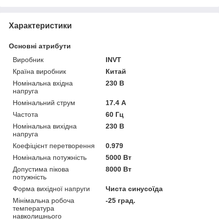
Характеристики
Основні атрибути
Виробник
INVT
Країна виробник
Китай
Номінальна вхідна
230 В
напруга
Номінальний струм
17.4 А
Частота
60 Гц
Номінальна вихідна
230 В
напруга
Коефіцієнт перетворення
0.979
Номінальна потужність
5000 Вт
Допустима пікова
8000 Вт
потужність
Форма вихідної напруги
Чиста синусоїда
Мінімальна робоча
-25 град.
температура
навколишнього