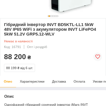
Гібридний інвертор INVT BD5KTL-LL1 5kW
48V IP65 WiFi з акумулятором INVT LiFePO4
5kW 51.2V GRP5.12-WLV
Немає в наявності
Код: 16791
Опт і роздріб
88 200
₴
88 199 ₴
від 6 шт.
Опис
Характеристики
Доставка
Оплата
Умови п
Опис
Однофазний гібридний сонячний інвертор iMars INVT