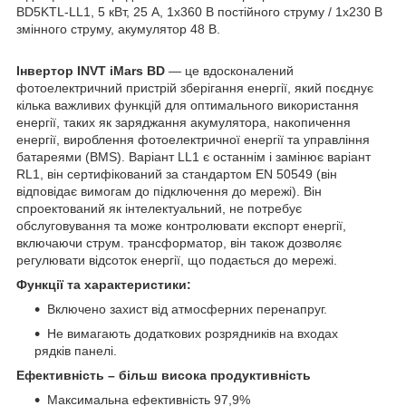
BD5KTL-LL1, 5 кВт, 25 А, 1x360 В постійного струму / 1x230 В
змінного струму, акумулятор 48 В.
Інвертор INVT iMars BD
— це вдосконалений
фотоелектричний пристрій зберігання енергії, який поєднує
кілька важливих функцій для оптимального використання
енергії, таких як заряджання акумулятора, накопичення
енергії, вироблення фотоелектричної енергії та управління
батареями (BMS). Варіант LL1 є останнім і замінює варіант
RL1, він сертифікований за стандартом EN 50549 (він
відповідає вимогам до підключення до мережі). Він
спроектований як інтелектуальний, не потребує
обслуговування та може контролювати експорт енергії,
включаючи струм. трансформатор, він також дозволяє
регулювати відсоток енергії, що подається до мережі.
Функції та характеристики:
Включено захист від атмосферних перенапруг.
Не вимагають додаткових розрядників на входах
рядків панелі.
Ефективність – більш висока продуктивність
Максимальна ефективність 97,9%