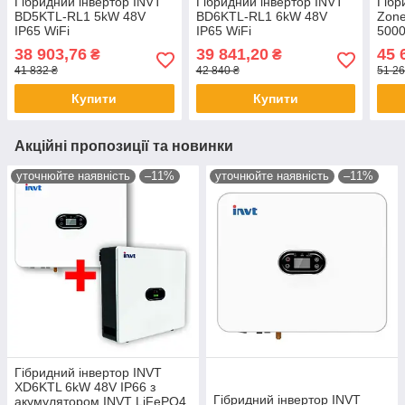
Гібридний інвертор INVT
Гібридний інвертор INVT
Гібр
BD5KTL-RL1 5kW 48V
BD6KTL-RL1 6kW 48V
Zone
IP65 WiFi
IP65 WiFi
5000
IP65
38 903,76
39 841,20
45 
₴
₴
41 832 ₴
42 840 ₴
51 26
Купити
Купити
Акційні пропозиції та новинки
уточнюйте наявність
–11%
уточнюйте наявність
–11%
Гібридний інвертор INVT
XD6KTL 6kW 48V IP66 з
Гібридний інвертор INVT
акумулятором INVT LiFePO4