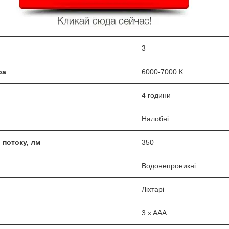
3
ра
6000-7000 К
4 години
Налобні
 потоку, лм
350
Водонепроникні
Ліхтарі
3 x AAA