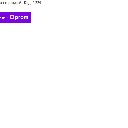
 і в роздріб
Код:
1224
ити з