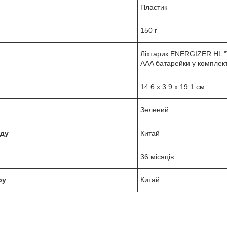
Пластик
150 г
Ліхтарик ENERGIZER HL "V
AAA батарейки у комплект
14.6 х 3.9 х 19.1 см
Зелений
нду
Китай
36 місяців
ру
Китай