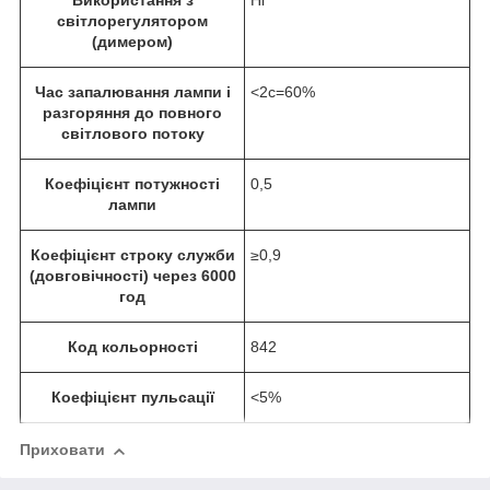
Використання з
Ні
світлорегулятором
(димером)
Час запалювання лампи і
<2c=60%
разгоряння до повного
світлового потоку
Коефіцієнт потужності
0,5
лампи
Коефіцієнт строку служби
≥0,9
(довговічності) через 6000
год
Код кольорності
842
Коефіцієнт пульсації
<5%
Приховати