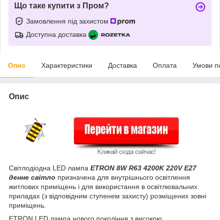
Що таке купити з Пром?
Замовлення під захистом
Доступна доставка
Опис
Характеристики
Доставка
Оплата
Умови п
Опис
Світлодіодна LED лампа
ETRON 8W R63 4200K 220V E27
денне світло
призначена для внутрішнього освітлення
житлових приміщень і для використання в освітлювальних
приладах (з відповідним ступенем захисту) розміщених зовні
приміщень.
ETRON LED лампа нового покоління з високою