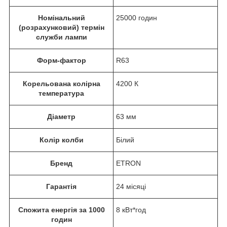
Номінальний
25000 годин
(розрахунковий) термін
служби лампи
Форм-фактор
R63
Корельована колірна
4200 К
температура
Діаметр
63 мм
Колір колби
Білий
Бренд
ETRON
Гарантія
24 місяці
Спожита енергія за 1000
8 кВт*год
годин