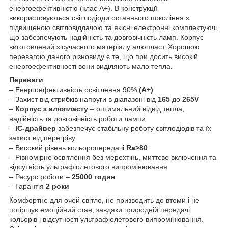
енергоефективністю (клас А+). В конструкції
використовуються світлодіоди останнього покоління з
підвищеною світловіддачою та якісні електронні комплектуючі,
що забезпечують надійність та довговічність ламп. Корпус
виготовлений з сучасного матеріалу алюпласт. Хорошою
перевагою даного різновиду є те, що при досить високій
енергоефективності вони виділяють мало тепла.
Переваги
:
– Енергоефективність освітлення 90%
(A+)
– Захист від стрибків напруги в діапазоні від
165
до
265V
–
Корпус з алюпласту
– оптимальний відвід тепла,
надійність та довговічність роботи лампи
–
ІС-драйвер
забезпечує стабільну роботу світлодіодів та їх
захист від перегріву
– Високий рівень кольоропередачі
Ra>80
– Рівномірне освітлення без мерехтінь, миттєве включення та
відсутність ультрафіолетового випромінювання
– Ресурс роботи –
25000 годин
– Гарантія
2 роки
Комфортне для очей світло, не призводить до втоми і не
погіршує емоційний стан, завдяки природній передачі
кольорів і відсутності ультрафіолетового випромінювання.