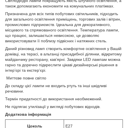
Світлодіодні лампи покращують якість штучного освітлення, а
також допомагають економити на комунальних платіжках.
Призначена для всіх типів побутових світильників, підходить
для загального освітлення приміщень, торгових залів і вітрин,
промислових підприємств. Ідеальна для декоративного,
місцевого та спрямованого освітлення. Температура лампи,
що працює, залишається невисокою, це дозволяє
використовувати її поблизу підвісних і натяжних стель.
Даний різновид ламп створить комфортне освітлення у Вашій
домівці, на терасі, в альтанці присадибної ділянки, відкритому
майданчику ресторану, кав’ярні. Завдяки LED лампам можна
гарно та доречно підкреслити цікаві дизайнерські рішення в
інтер’єрі та екстер’єрі.
Миттєве повне світло
До складу цієї лампи не входить ртуть та інші шкідливі
речовини.
Термін придатності до використання необмежений.
Не підлягає утилізації у вигляді побутових відходів.
Додаткова інформація
Цоколь
E27