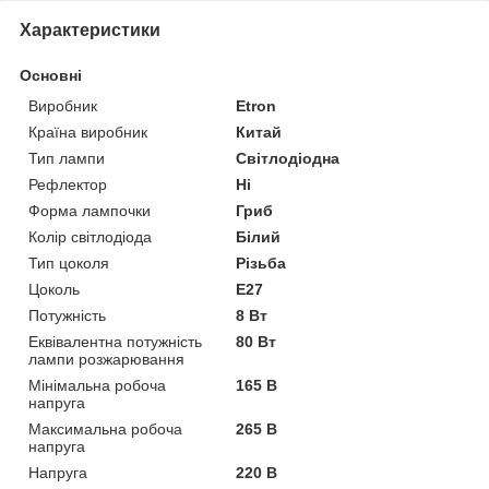
Характеристики
Основні
Виробник
Etron
Країна виробник
Китай
Тип лампи
Світлодіодна
Рефлектор
Ні
Форма лампочки
Гриб
Колір світлодіода
Білий
Тип цоколя
Різьба
Цоколь
E27
Потужність
8 Вт
Еквівалентна потужність
80 Вт
лампи розжарювання
Мінімальна робоча
165 В
напруга
Максимальна робоча
265 В
напруга
Напруга
220 В