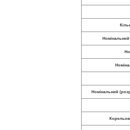
Кіль
Номінальний 
Но
Номіна
Номінальний (роз
Корельов