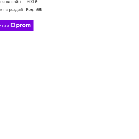
ня на сайті — 600 ₴
 і в роздріб
Код:
998
ити з