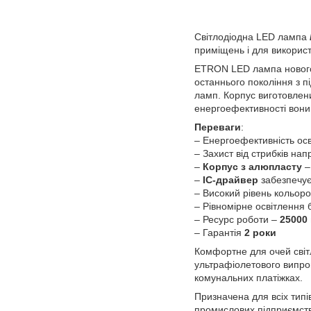
Світлодіодна LED лампа
приміщень і для використ
ETRON LED лампа нового 
останнього покоління з п
ламп. Корпус виготовлен
енергоефективності вони
Переваги
:
– Енергоефективність ос
– Захист від стрибків нап
–
Корпус з алюпласту
–
–
ІС-драйвер
забезпечує 
– Високий рівень кольор
– Рівномірне освітлення 
– Ресурс роботи –
25000
– Гарантія
2 роки
Комфортне для очей світл
ультрафіолетового випро
комунальних платіжках.
Призначена для всіх типів
промислових підприємств