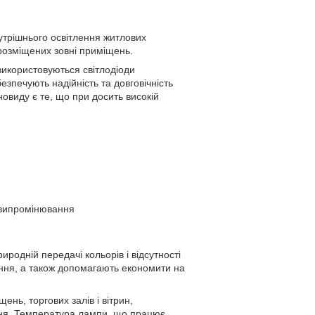
утрішнього освітлення житлових
розміщених зовні приміщень.
використовуються світлодіоди
езпечують надійність та довговічність
овиду є те, що при досить високій
о випромінювання
родній передачі кольорів і відсутності
ення, а також допомагають економити на
ень, торгових залів і вітрин,
ння. Температура лампи, що працює,