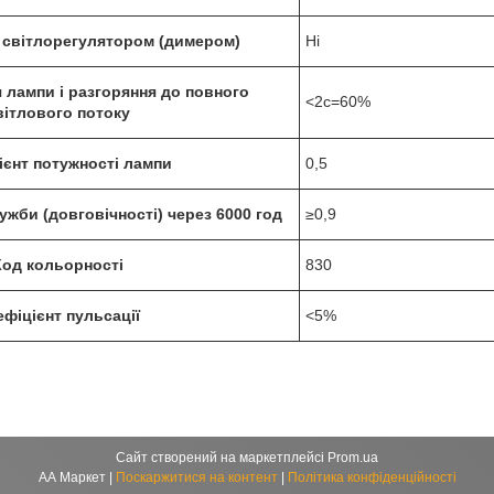
 світлорегулятором (димером)
Ні
 лампи і разгоряння до повного
<2c=60%
вітлового потоку
ієнт потужності лампи
0,5
ужби (довговічності) через 6000 год
≥0,9
Код кольорності
830
фіцієнт пульсації
<5%
Сайт створений на маркетплейсі
Prom.ua
AA Маркет |
Поскаржитися на контент
|
Політика конфіденційності