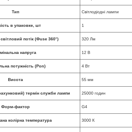
Тип
Світлодіодні лампи
кість в упаковке, шт
1
світловий потік (Фuse 360°)
320 Лм
мінальна напруга
12 В
льна потужність (Pon)
4 Вт
Висота
55 мм
рахунковий) термін служби лампи
25000 годин
Форм-фактор
G4
ана колірна температура
3000 К