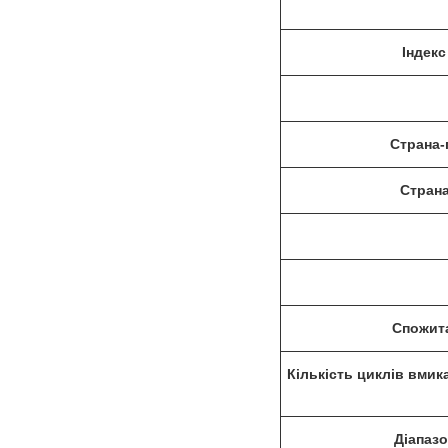
Індекс
Страна-
Страна
Спожита
Кількість циклів вмик
Діапаз