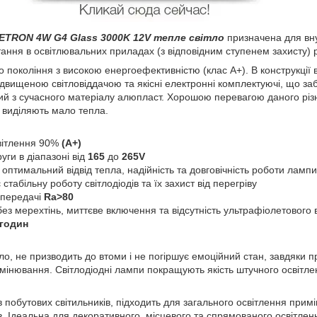
ETRON 4W G4 Glass 3000K 12V тепле світло
призначена для вн
ання в освітлювальних приладах (з відповідним ступенем захисту) 
покоління з високою енергоефективністю (клас А+). В конструкції 
ідвищеною світловіддачою та якісні електронні комплектуючі, що заб
ий з сучасного матеріалу алюпласт. Хорошою перевагою даного різн
 виділяють мало тепла.
вітлення 90%
(A+)
руги в діапазоні від
165
до
265V
 оптимальний відвід тепла, надійність та довговічність роботи лампи
стабільну роботу світлодіодів та їх захист від перегріву
опередачі
Ra>80
без мерехтінь, миттєве включення та відсутність ультрафіолетовог
 годин
о, не призводить до втоми і не погіршує емоційний стан, завдяки при
мінювання. Світлодіодні лампи покращують якість штучного освітл
 побутових світильників, підходить для загального освітлення приміщ
. Ідеальна для декоративного, місцевого та спрямованого освітле