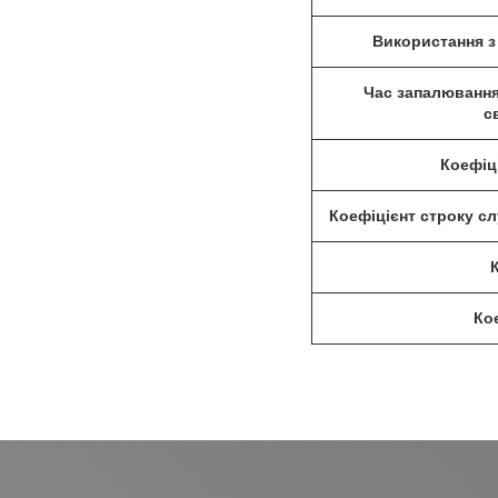
Використання з
Час запалювання
с
Коефіц
Коефіцієнт строку сл
Кое