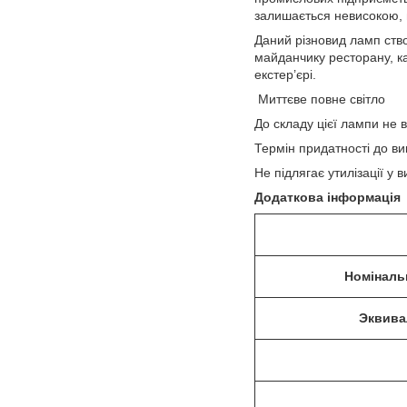
залишається невисокою, ц
Даний різновид ламп ство
майданчику ресторану, ка
екстер’єрі.
Миттєве повне світло
До складу цієї лампи не в
Термін придатності до в
Не підлягає утилізації у в
Додаткова інформація
Номіналь
Эквива