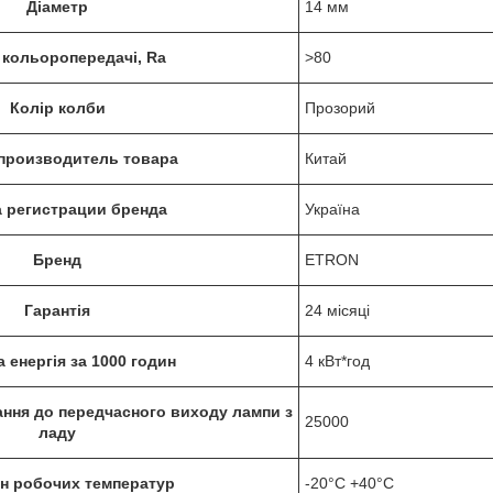
Діаметр
14 мм
 кольоропередачі, Ra
>80
Колір колби
Прозорий
производитель товара
Китай
 регистрации бренда
Україна
Бренд
ETRON
Гарантія
24 місяці
 енергія за 1000 годин
4 кВт*год
ання до передчасного виходу лампи з
25000
ладу
он робочих температур
-20°C +40°C