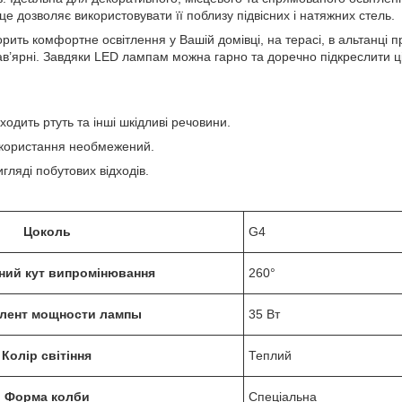
е дозволяє використовувати її поблизу підвісних і натяжних стель.
рить комфортне освітлення у Вашій домівці, на терасі, в альтанці п
в’ярні. Завдяки LED лампам можна гарно та доречно підкреслити ціка
ходить ртуть та інші шкідливі речовини.
икористання необмежений.
игляді побутових відходів.
Цоколь
G4
ний кут випромінювання
260°
лент мощности лампы
35 Вт
Колір світіння
Теплий
Форма колби
Спеціальна