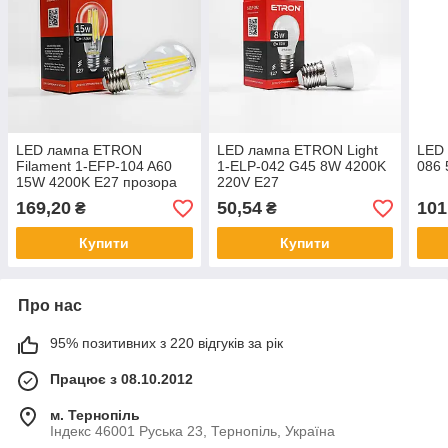
LED лампа ETRON
LED лампа ETRON Light
LED
Filament 1-EFP-104 A60
1-ELP-042 G45 8W 4200K
086 
15W 4200K E27 прозора
220V E27
169,20
50,54
101
₴
₴
Купити
Купити
Про нас
95% позитивних з 220 відгуків за рік
Працює з 08.10.2012
м. Тернопіль
Індекс 46001 Руська 23, Тернопіль, Україна