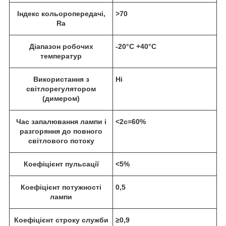
Індекс кольоропередачі,
>70
Ra
Діапазон робочих
-20°C +40°C
температур
Використання з
Ні
світлорегулятором
(димером)
Час запалювання лампи і
<2c=60%
разгоряння до повного
світлового потоку
Коефіцієнт пульсації
<5%
Коефіцієнт потужності
0,5
лампи
Коефіцієнт строку служби
≥0,9