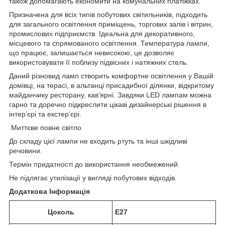
також допомагають економити на комунальних платіжках.
Призначена для всіх типів побутових світильників, підходить
для загального освітлення приміщень, торгових залів і вітрин,
промислових підприємств. Ідеальна для декоративного,
місцевого та спрямованого освітлення. Температура лампи,
що працює, залишається невисокою, це дозволяє
використовувати її поблизу підвісних і натяжних стель.
Даний різновид ламп створить комфортне освітлення у Вашій
домівці, на терасі, в альтанці присадибної ділянки, відкритому
майданчику ресторану, кав’ярні. Завдяки LED лампам можна
гарно та доречно підкреслити цікаві дизайнерські рішення в
інтер’єрі та екстер’єрі.
Миттєве повне світло
До складу цієї лампи не входить ртуть та інші шкідливі
речовини.
Термін придатності до використання необмежений.
Не підлягає утилізації у вигляді побутових відходів.
Додаткова Інформація
Цоколь
E27