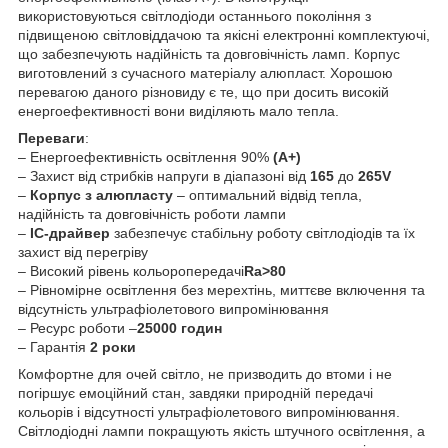
використовуються світлодіоди останнього покоління з
підвищеною світловіддачою та якісні електронні комплектуючі,
що забезпечують надійність та довговічність ламп. Корпус
виготовлений з сучасного матеріалу алюпласт. Хорошою
перевагою даного різновиду є те, що при досить високій
енергоефективності вони виділяють мало тепла.
Переваги
:
– Енергоефективність освітлення 90%
(A+)
– Захист від стрибків напруги в діапазоні від
165
до
265V
–
Корпус з алюпласту
– оптимальний відвід тепла,
надійність та довговічність роботи лампи
–
ІС-драйвер
забезпечує стабільну роботу світлодіодів та їх
захист від перегріву
– Високий рівень кольоропередачі
Ra>80
– Рівномірне освітлення без мерехтінь, миттєве включення та
відсутність ультрафіолетового випромінювання
– Ресурс роботи –
25000 годин
– Гарантія
2 роки
Комфортне для очей світло, не призводить до втоми і не
погіршує емоційний стан, завдяки природній передачі
кольорів і відсутності ультрафіолетового випромінювання.
Світлодіодні лампи покращують якість штучного освітлення, а