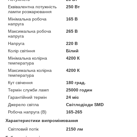
Еквівалентна потужність
250 Вт
лампи розжарювання
Мінімальна робоча
165 В
напруга
Максимальна робоча
265 В
напруга
Напруга
220 В
Колір світіння
Білий
Мінімальна колірна
4200 К
температура
Максимальна колірна
4200 К
температура
Кут свічення
180 град.
Термін служби ламп
25000 годин
Гарантійний термін
24 міс
Джерело світла
Світлодіоди SMD
Робоча напруга (В)
165-265
Характеристики випромінювання
Світловий потік
2150 лм