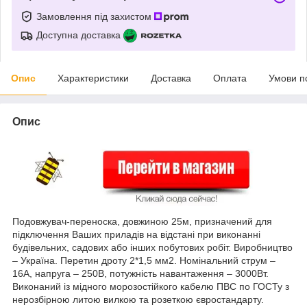
Замовлення під захистом
Доступна доставка
Опис
Характеристики
Доставка
Оплата
Умови п
Опис
Подовжувач-переноска, довжиною 25м, призначений для
підключення Ваших приладів на відстані при виконанні
будівельних, садових або інших побутових робіт. Виробництво
– Україна. Перетин дроту 2*1,5 мм2. Номінальний струм –
16А, напруга – 250В, потужність навантаження – 3000Вт.
Виконаний із мідного морозостійкого кабелю ПВС по ГОСТу з
нерозбірною литою вилкою та розеткою євростандарту.