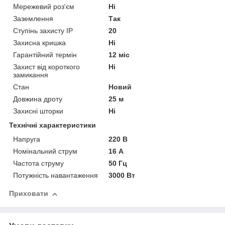
Мережевий роз'єм
Ні
Заземлення
Так
Ступінь захисту IP
20
Захисна кришка
Ні
Гарантійний термін
12 міс
Захист від короткого
Ні
замикання
Стан
Новий
Довжина дроту
25 м
Захисні шторки
Ні
Технічні характеристики
Напруга
220 В
Номінальний струм
16 А
Частота струму
50 Гц
Потужність навантаження
3000 Вт
Приховати