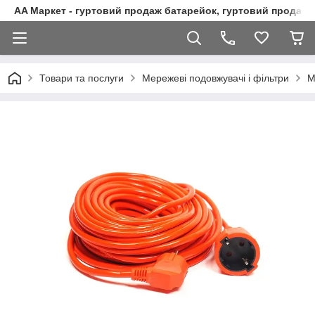
AA Маркет - гуртовий продаж батарейок, гуртовий продаж 
Товари та послуги
Мережеві подовжувачі і фільтри
М