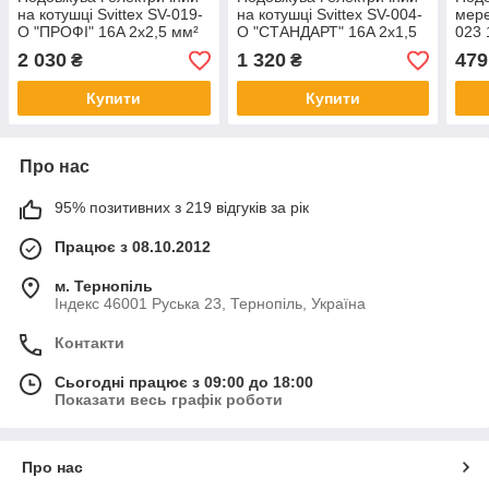
на котушці Svittex SV-019-
на котушці Svittex SV-004-
мере
O "ПРОФІ" 16A 2х2,5 мм²
O "СТАНДАРТ" 16A 2х1,5
023 
30 м з термозахистом та
мм² 25 м з термозахистом
розе
2 030
1 320
479
₴
₴
виносною розеткою
та виносною розеткою
Купити
Купити
Про нас
95% позитивних з 219 відгуків за рік
Працює з 08.10.2012
м. Тернопіль
Індекс 46001 Руська 23, Тернопіль, Україна
Контакти
Сьогодні працює з 09:00 до 18:00
Показати весь графік роботи
Про нас