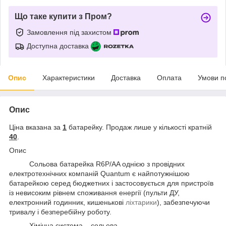
Що таке купити з Пром?
Замовлення під захистом
Доступна доставка
Опис
Характеристики
Доставка
Оплата
Умови п
Опис
Ціна вказана за
1
батарейку. Продаж лише у кількості кратній
40
.
Опис
Сольова батарейка R6P/AA однією з провідних
електротехнічних компаній Quantum є найпотужнішою
батарейкою серед бюджетних і застосовується для пристроїв
із невисоким рівнем споживання енергії (пульти ДУ,
електронний годинник, кишенькові
ліхтарики
), забезпечуючи
тривалу і безперебійну роботу.
Хімічна система – сольова.