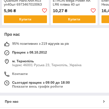
Quantum Hard AAA R03
ETRON Mega Power AA
Ener
уп40шт 6973467010063
LR6 плівка 40 шт
Heav
763
5,96
10,27
16,
₴
₴
Купити
Купити
Про нас
95% позитивних з 219 відгуків за рік
Працює з 08.10.2012
м. Тернопіль
Індекс 46001 Руська 23, Тернопіль, Україна
Контакти
Сьогодні працює з 09:00 до 18:00
Показати весь графік роботи
Про нас