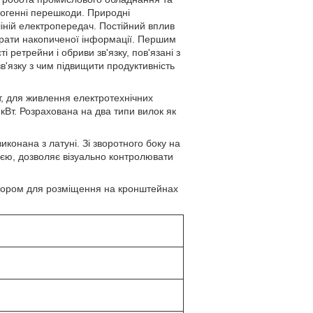
хногенні перешкоди. Природні
ліній електропередач. Постійний вплив
втрати накопиченої інформації. Першим
 ретрейни і обриви зв'язку, пов'язані з
'язку з чим підвищити продуктивність
, для живлення електротехнічних
Вт. Розрахована на два типи вилок як
иконана з латуні. Зі зворотного боку на
цією, дозволяє візуально контролювати
отвором для розміщення на кронштейнах