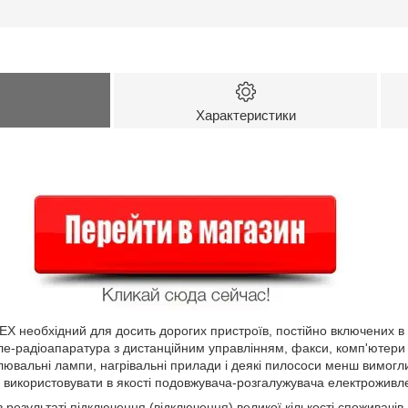
Характеристики
 необхідний для досить дорогих пристроїв, постійно включених в е
ле-радіоапаратура з дистанційним управлінням, факси, комп'ютери та
лювальні лампи, нагрівальні прилади і деякі пилососи менш вимогли
використовувати в якості подовжувача-розгалужувача електроживл
 результаті підключення (відключення) великої кількості споживачі