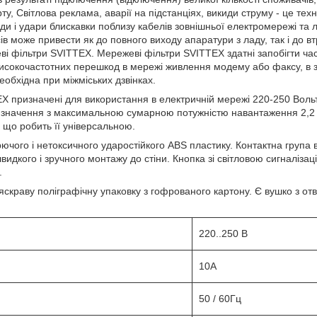
ту, Світлова реклама, аварії на підстанціях, викиди струму - це те
ди і удари блискавки поблизу кабелів зовнішньої електромережі та 
ів може привести як до повного виходу апаратури з ладу, так і до 
ві фільтри SVITTEX. Мережеві фільтри SVITTEX здатні запобігти часті
исокочастотних перешкод в мережі живлення модему або факсу, в зв
еобхідна при міжміських дзвінках.
X призначені для використання в електричній мережі 220-250 Вольт
изначення з максимальною сумарною потужністю навантаження 2,2 к
", що робить її універсальною.
ючого і нетоксичного ударостійкого ABS пластику. Контактна група в
швидкого і зручного монтажу до стіни. Кнопка зі світловою сигналіза
.
 яскраву поліграфічну упаковку з гофрованого картону. Є вушко з 
220..250 В
10А
50 / 60Гц