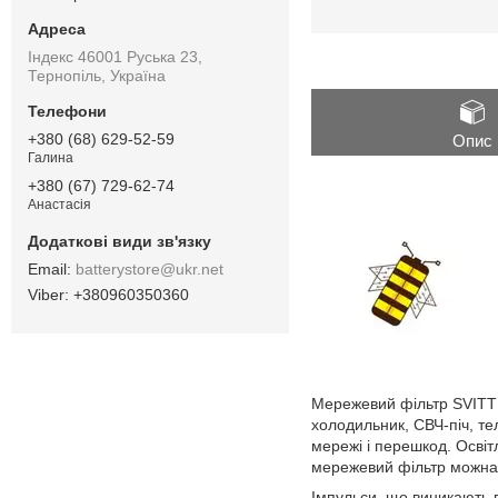
Індекс 46001 Руська 23,
Тернопіль, Україна
+380 (68) 629-52-59
Опис
Галина
+380 (67) 729-62-74
Анастасія
batterystore@ukr.net
+380960350360
Мережевий фільтр SVITTEX
холодильник, СВЧ-піч, те
мережі і перешкод. Освіт
мережевий фільтр можна 
Імпульси, що виникають в