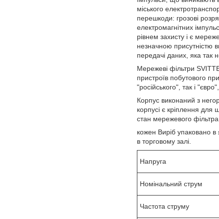
міського електротранспор
перешкоди: грозові розря
електромагнітних імпульс
рівнем захисту і є мереже
незначною присутністю в
передачі даних, яка так н
Мережеві фільтри SVITTE
пристроїв побутового пр
"російського", так і "євро
Корпус виконаний з негор
корпусі є кріплення для 
стан мережевого фільтра
кожен Виріб упаковано в
в торговому залі.
Напруга
Номінальний струм
Частота струму