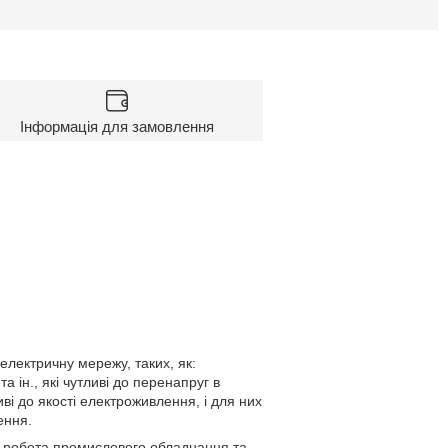
Інформація для замовлення
лектричну мережу, таких, як:
 ін., які чутливі до перенапруг в
ві до якості електроживлення, і для них
ення.
в, робота промислового обладнання та