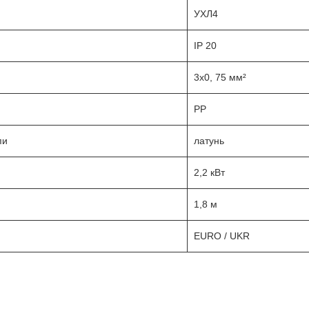
УХЛ4
IP 20
3х0, 75 мм²
PP
пи
латунь
2,2 кВт
1,8 м
EURO / UKR