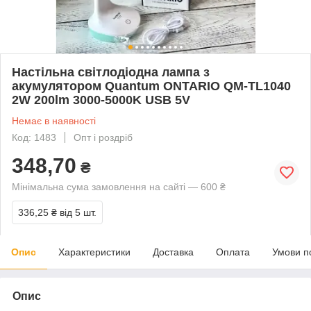
Настільна світлодіодна лампа з
акумулятором Quantum ONTARIO QM-TL1040
2W 200lm 3000-5000K USB 5V
Немає в наявності
Код: 1483
Опт і роздріб
348,70
₴
Мінімальна сума замовлення на сайті — 600 ₴
336,25 ₴
від 5 шт.
Опис
Характеристики
Доставка
Оплата
Умови п
Опис