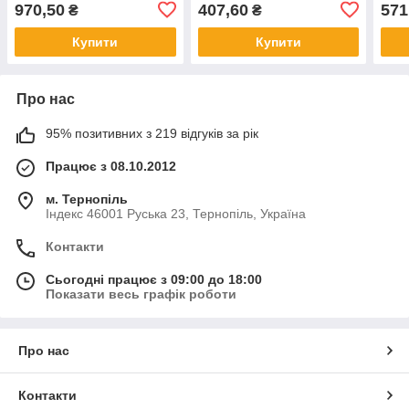
TL1061 LED 3.5W 450lm
TL1030 3W 200lm LED
TL1
970,50
407,60
571
₴
₴
4100К USB 5V 5200mAh з
USB 5V
3000
Power Bank
Купити
Купити
Про нас
95% позитивних з 219 відгуків за рік
Працює з 08.10.2012
м. Тернопіль
Індекс 46001 Руська 23, Тернопіль, Україна
Контакти
Сьогодні працює з 09:00 до 18:00
Показати весь графік роботи
Про нас
Контакти