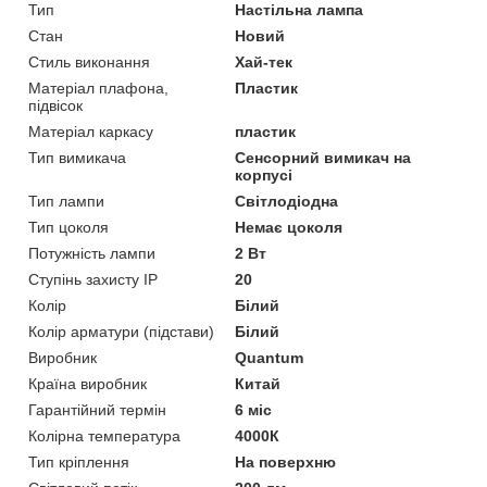
Тип
Настільна лампа
Стан
Новий
Стиль виконання
Хай-тек
Матеріал плафона,
Пластик
підвісок
Матеріал каркасу
пластик
Тип вимикача
Сенсорний вимикач на
корпусі
Тип лампи
Світлодіодна
Тип цоколя
Немає цоколя
Потужність лампи
2 Вт
Ступінь захисту IP
20
Колір
Білий
Колір арматури (підстави)
Білий
Виробник
Quantum
Країна виробник
Китай
Гарантійний термін
6 міс
Колірна температура
4000К
Тип кріплення
На поверхню