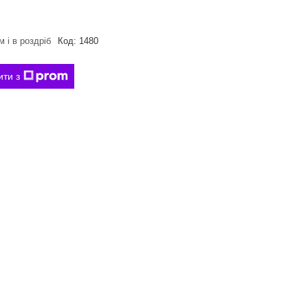
 і в роздріб
Код:
1480
ити з