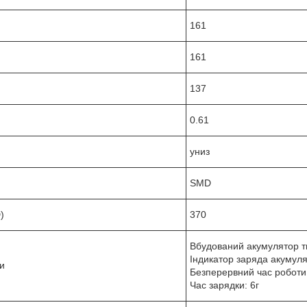
161
161
137
0.61
униз
SMD
)
370
Вбудований акумулятор 
Індикатор заряда акумул
и
Безперервний час роботи:
Час зарядки: 6г