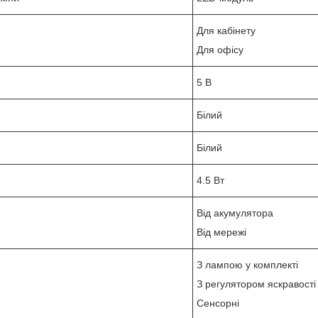
Для кабінету
Для офісу
5 В
Білий
Білий
4.5 Вт
Від акумулятора
Від мережі
З лампою у комплекті
З регулятором яскравості
Сенсорні