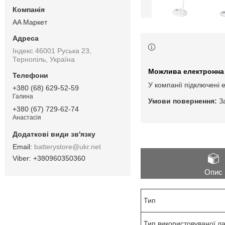
AA Маркет
Індекс 46001 Руська 23,
Тернопіль, Україна
У компанії підключені 
+380 (68) 629-52-59
Галина
З
+380 (67) 729-62-74
Анастасія
batterystore@ukr.net
+380960350360
Опис
Тип
Тип використовуваної л