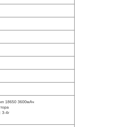
тип 18650 3600мАч
ятора
 3-4г