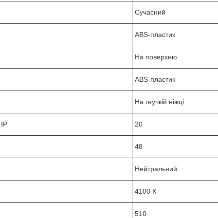
Сучасний
ABS-пластик
На поверхню
ABS-пластик
На гнучкій ніжці
 IP
20
48
Нейтральний
4100 К
510