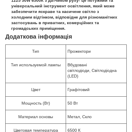
1225 50W 6500К з датчиком руху- це потужний та
універсальний інструмент освітлення, який може
забезпечити яскраве та насичене світло з
холодним відтінком, відповідне для різноманітних
застосувань в приватних, комерційних та
громадських приміщення.
Додаткова інформація
Тип
Прожектори
Тип используемой лампы
Вбудовані
світлодіоди, Світлодіодна
(LED)
Цвет
Графітовий
Мощность (Вт)
50 Вт
Материал основы
Метал, Скло
Цветовая температура
6500 К