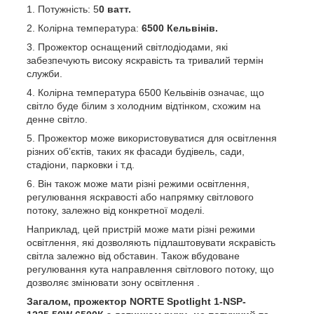
Потужність: 5
0 ватт.
Колірна температура:
6500 Кельвінів.
Прожектор оснащений світлодіодами, які
забезпечують високу яскравість та тривалий термін
служби.
Колірна температура 6500 Кельвінів означає, що
світло буде білим з холодним відтінком, схожим на
денне світло.
Прожектор може використовуватися для освітлення
різних об’єктів, таких як фасади будівель, сади,
стадіони, парковки і т.д.
Він також може мати різні режими освітлення,
регулювання яскравості або напрямку світлового
потоку, залежно від конкретної моделі.
Наприклад, цей пристрій може мати різні режими
освітлення, які дозволяють підлаштовувати яскравість
світла залежно від обставин. Також вбудоване
регулювання кута направлення світлового потоку, що
дозволяє змінювати зону освітлення .
Загалом, прожектор NORTE Spotlight 1-NSP-