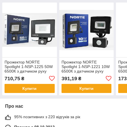
Прожектор NORTE
Прожектор NORTE
Про
Spotlight 1-NSP-1225 50W
Spotlight 1-NSP-1221 10W
Spot
6500К з датчиком руху
6500К з датчиком руху
650
710,75
391,19
173
₴
₴
Купити
Купити
Про нас
95% позитивних з 220 відгуків за рік
Працює з 08.10.2012