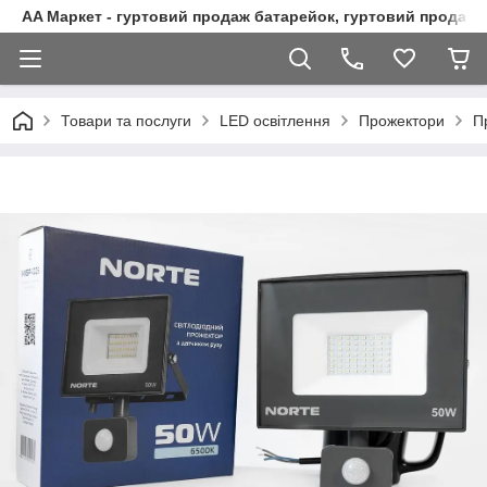
AA Маркет - гуртовий продаж батарейок, гуртовий продаж 
Товари та послуги
LED освітлення
Прожектори
П