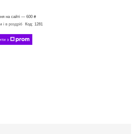
ня на сайті — 600 ₴
 і в роздріб
Код:
1281
ити з