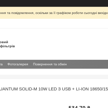
ня та повідомлення, оскільки за її графіком роботи сьогодні вихі
товий
фільтрів
та
Фотогалерея
Повернення та обмін
ANTUM SOLID-M 10W LED З USB + LI-ION 18650/150
534,70 ₴