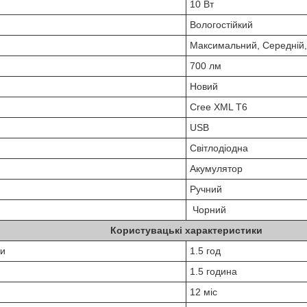
10 Вт
Вологостійкий
Максимальний, Середній,
700 лм
Новий
Cree XML T6
USB
Світлодіодна
Акумулятор
Ручний
Чорний
Користувацькі характеристики
ти
1.5 год
1.5 година
12 міс