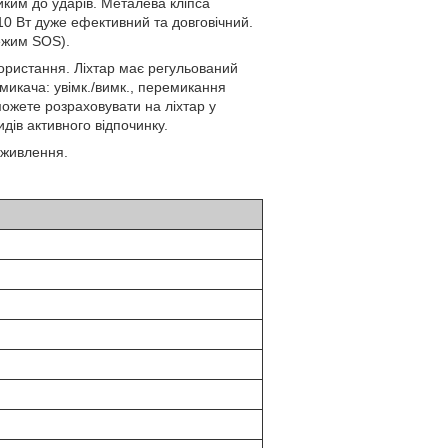
ким до ударів. Металева кліпса
10 Вт дуже ефективний та довговічний.
режим SOS).
ристання. Ліхтар має регульований
икача: увімк./вимк., перемикання
можете розраховувати на ліхтар у
дів активного відпочинку.
 живлення.