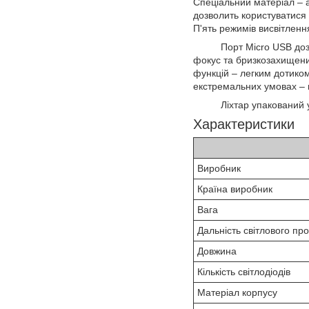
Спеціальний матеріал – а
дозволить користуватися
П'ять режимів висвітленн
Порт Micro USB дозволяє
фокус та бризкозахищени
функцій – легким дотиком
екстремальних умовах – ц
Ліхтар упакований у пл
Характеристики
Виробник
Країна виробник
Вага
Дальність світлового пр
Довжина
Кількість світлодіодів
Матеріал корпусу