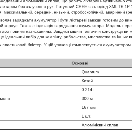
нодований алюмінієвий сплав, що робить ліхтарик надзвичайно стій
 ліхтарем без залучення рук. Потужний CREE-світлодіод XML T6 1P 
я: максимальний, середній, низький, стробоскопічний, аварійний (
 заряджати акумулятор і бути ліхтареві завжди готовим до вико
й корпус. Також є індикація заряджання акумулятора. Модель перем
 або повним натисканням. Завдяки міцній тактичній конструкції ви 
е ідеальний вибір для кемпінгу, рибальства, мисливства та інших ви
астиковий блістер. У цій упаковці комплектується акумулятором
Основні
Quantum
Китай
0.214 г
оменя
300 м
167 мм
1 шт.
Алюмінієвий сплав