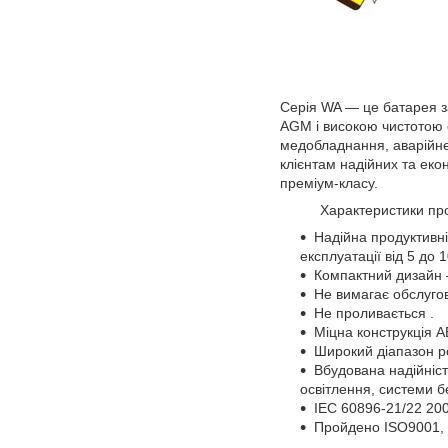
Серія WA — це батарея з
AGM і високою чистотою 
медобладнання, аварійне
клієнтам надійних та еко
преміум-класу.
Характеристики прод
Надійна продуктивні
експлуатації від 5 до 1
Компактний дизайн –
Не вимагає обслуго
Не проливається .
Міцна конструкція A
Широкий діапазон ро
Вбудована надійніст
освітлення, системи б
IEC 60896-21/22 200
Пройдено ISO9001,