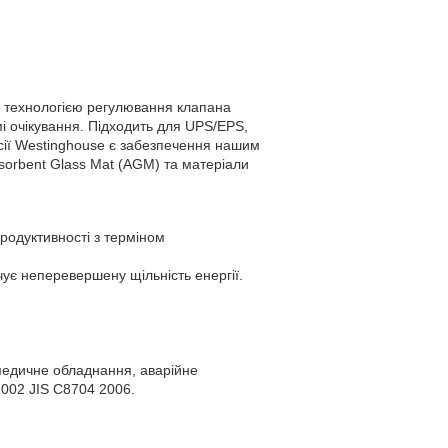
а технологією регулювання клапана
і очікування. Підходить для UPS/EPS,
сії Westinghouse є забезпечення нашим
sorbent Glass Mat (AGM) та матеріали
родуктивності з терміном
чує неперевершену щільність енергії.
 медичне обладнання, аварійне
2002 JIS C8704 2006.