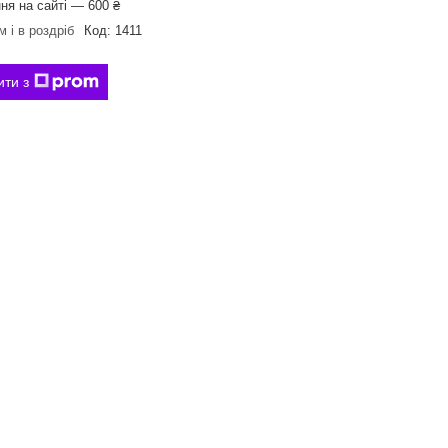
ня на сайті — 600 ₴
 і в роздріб
Код:
1411
ити з