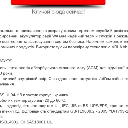
агального призначення з розрахунковим терміном служби 5 років з
сировини, акумулятор серії WA має надійний термін служби в режим
 освітлення та застосування систем безпеки. Наріжним каменем мі
номічних продуктів. Використовуючи перевірену технологію VRLA Ab
укту:
сть – технологія абсорбуючого скляного мату (AGM) для відмінної п
0 років.
 нижчий внутрішній опір; Співвідношення потужність/об'єм забезпе
вування.
BS UL94-HB пластик корпус і кришка.
бочих температур від -20 до 60°C.
ь – відповідність стандартам UL, IEC, JIS та BS. UPS/EPS, іграшки,
езпеки і т.д. Відповідність стандартам GB/T19638.2 - 2005 YD/T799-
4.
 ISO14001, OHSAS18001 UL.