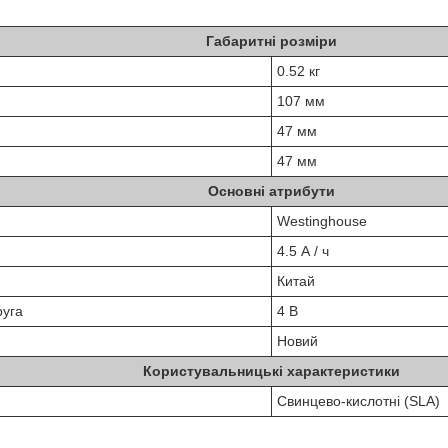
Габаритні розміри
0.52 кг
107 мм
47 мм
47 мм
Основні атрибути
Westinghouse
4.5 А / ч
Китай
руга
4 В
Новий
Користувальницькі характеристики
Свинцево-кислотні (SLA)