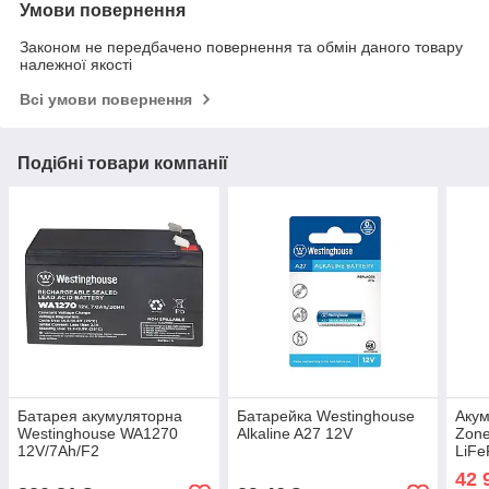
Умови повернення
Законом не передбачено повернення та обмін даного товару
належної якості
Всі умови повернення
Подібні товари компанії
Батарея акумуляторна
Батарейка Westinghouse
Акум
Westinghouse WA1270
Alkaline A27 12V
Zone
12V/7Ah/F2
LiFe
100 
42 
100A