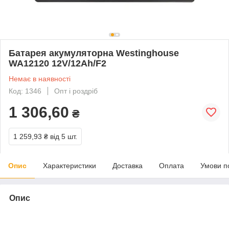
Батарея акумуляторна Westinghouse
WA12120 12V/12Ah/F2
Немає в наявності
Код: 1346
Опт і роздріб
1 306,60
₴
1 259,93 ₴
від 5 шт.
Опис
Характеристики
Доставка
Оплата
Умови п
Опис