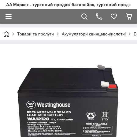
AA Маркет - гуртовий продаж батарейок, гуртовий продаж 
Товари та послуги
Акумулятори свинцево-кислотні
Б