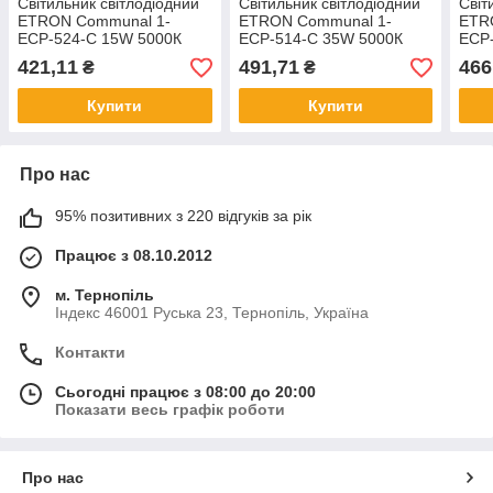
Світильник світлодіодний
Світильник світлодіодний
Світ
ETRON Communal 1-
ETRON Communal 1-
ETR
ЕСР-524-C 15W 5000К
ЕСР-514-C 35W 5000К
ЕСР
circle +датчик руху
circle
circl
421,11
491,71
466
₴
₴
Купити
Купити
Про нас
95% позитивних з 220 відгуків за рік
Працює з 08.10.2012
м. Тернопіль
Індекс 46001 Руська 23, Тернопіль, Україна
Контакти
Сьогодні працює з 08:00 до 20:00
Показати весь графік роботи
Про нас