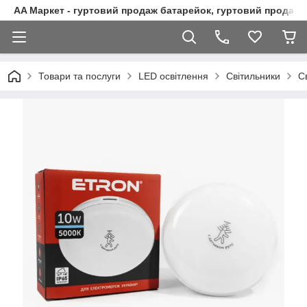
AA Маркет - гуртовий продаж батарейок, гуртовий продаж 
Товари та послуги
LED освітлення
Світильники
С