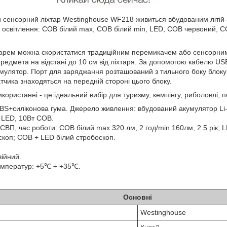
 сенсорний ліхтар Westinghouse WF218 живиться вбудованим літій
в освітлення: COB білий max, COB білий min, LED, COB червоний, 
м можна скористатися традиційним перемикачем або сенсорним 
предмета на відстані до 10 см від ліхтаря. За допомогою кабелю U
мулятор. Порт для заряджання розташований з тильного боку блоку 
тчика знаходяться на передній стороні цього блоку.
танні - це ідеальний вибір для туризму, кемпінгу, риболовлі, п
BS+силіконова гума. Джерело живлення: вбудований акумулятор Li-P
т LED, 10Вт COB.
СВП, час роботи: COB білий max 320 лм, 2 год/min 160лм, 2.5 рік; 
коп; COB + LED білий стробоскоп.
ійний.
емператур: +5℃ ÷ +35℃.
Основні
Westinghouse