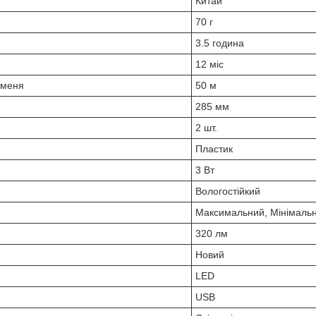
Китай
70 г
3.5 година
12 міс
оменя
50 м
285 мм
2 шт.
Пластик
3 Вт
Вологостійкий
Максимальний, Мінімальн
320 лм
Новий
LED
USB