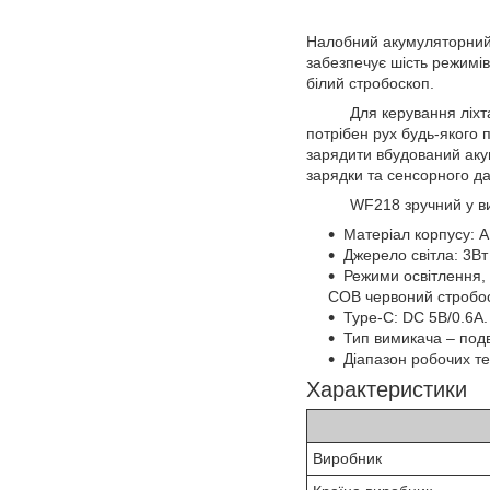
Налобний акумуляторний
забезпечує шість режимі
білий стробоскоп.
Для керування ліхтаре
потрібен рух будь-якого 
зарядити вбудований аку
зарядки та сенсорного да
WF218 зручний у викорис
Матеріал корпусу: A
Джерело світла: 3В
Режими освітлення, 
COB червоний стробос
Type-C: DC 5В/0.6A.
Тип вимикача – подв
Діапазон робочих т
Характеристики
Виробник