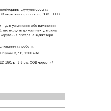
-полімерним акумулятором та
COB червоний стробоскоп, COB + LED
– для увімкнення або вимкнення
SB, що входить до комплекту, можна
керування ліхтаря, а індикатори
олювання та роботи.
olymer 3,7 В, 1200 мАг.
LED 150лм, 3.5 рік; COB червоний;