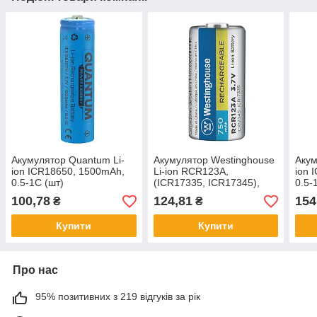
Акумулятор Quantum Li-
Акумулятор Westinghouse
Акум
ion ICR18650, 1500mAh,
Li-ion RCR123A,
ion 
0.5-1С (шт)
(ICR17335, ICR17345),
0.5-
3.7V, 750mAh
100,78
124,81
154
₴
₴
Купити
Купити
Про нас
95% позитивних з 219 відгуків за рік