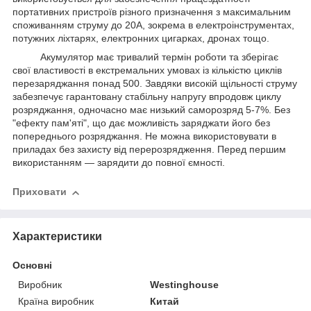
портативних пристроїв різного призначення з максимальним
споживанням струму до 20А, зокрема в електроінструментах,
потужних ліхтарях, електронних цигарках, дронах тощо.
Акумулятор має тривалий термін роботи та зберігає
свої властивості в екстремальних умовах із кількістю циклів
перезаряджання понад 500. Завдяки високій щільності струму
забезпечує гарантовану стабільну напругу впродовж циклу
розряджання, одночасно має низький саморозряд 5-7%. Без
"ефекту пам'яті", що дає можливість заряджати його без
попереднього розряджання. Не можна використовувати в
приладах без захисту від перерозрядження. Перед першим
використанням — зарядити до повної ємності.
Приховати
Характеристики
Основні
Виробник
Westinghouse
Країна виробник
Китай