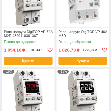
Реле напруги DigiTOP VP-32A
Реле напруги DigiTOP VP-40A
M2R 4820118381367
M3R
Готово до відправки
Готово до відправки
1 054,16
1 028,73
₴
₴
1 301,43 ₴
1 270,04 ₴
Купити
Купити
–19%
–19%