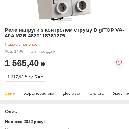
Реле напруги з контролем струму DigiTOP VA-
40A M2R 4820118381275
Немає в наявності
Код: 1406
Опт і роздріб
1 565,40
₴
1 217,98 ₴
від 5 шт.
Опис
Характеристики
Доставка
Оплата
Умови п
Опис
Новинка 2022 року!