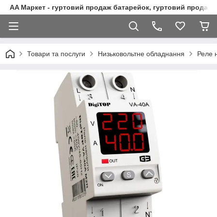
AA Маркет - гуртовий продаж батарейок, гуртовий продаж 
Товари та послуги
Низьковольтне обладнання
Реле 