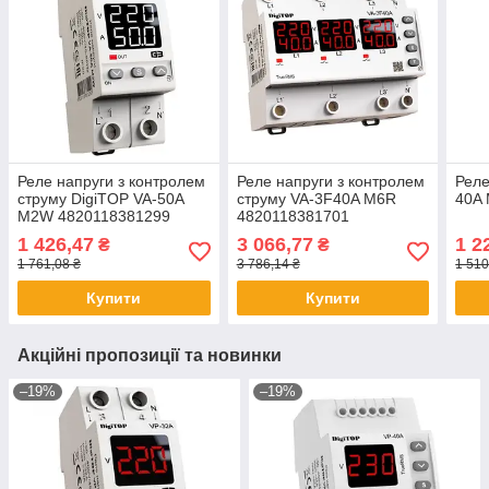
Реле напруги з контролем
Реле напруги з контролем
Реле
струму DigiTOP VA-50A
струму VA-3F40A M6R
40A
M2W 4820118381299
4820118381701
1 426,47
3 066,77
1 2
₴
₴
1 761,08 ₴
3 786,14 ₴
1 510
Купити
Купити
Акційні пропозиції та новинки
–19%
–19%