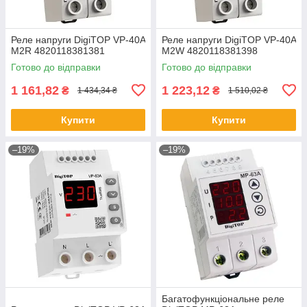
Реле напруги DigiTOP VP-40A
Реле напруги DigiTOP VP-40A
M2R 4820118381381
M2W 4820118381398
Готово до відправки
Готово до відправки
1 161,82
1 223,12
₴
₴
1 434,34 ₴
1 510,02 ₴
Купити
Купити
–19%
–19%
Багатофункціональне реле