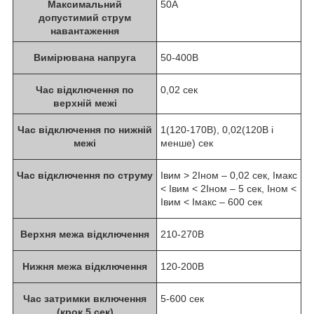
Максимальний
50A
допустимий струм
навантаження
Вимірювана напруга
50-400B
Час відключення по
0,02 сек
верхній межі
Час відключення по нижній
1(120-170В), 0,02(120В і
межі
менше) сек
Час відключення по струму
Iвим > 2Iном – 0,02 сек, Iмакс
< Iвим < 2Iном – 5 сек, Iном <
Iвим < Iмакс – 600 сек
Верхня межа відключення
210-270В
Нижня межа відключення
120-200В
Час затримки включення
5-600 сек
(крок 5 сек)