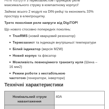
Реле напруги
з термозахистом і функцією реле
максимального струму в компактному корпусі!
Займає всього 2 модулі на DIN-рейці та економить 33%
простору в електрощитку.
Третє покоління реле напруги від DigiTOP!
Що нового стосовно попередніх поколінь:
TrueRMS
(новий кварцовий резонатор)
Термозахист
та індикація внутрішньої температури
Білий індикатор
(версія M2W)
Новий корпус
та фіксатор
Можливість повноцінного транзиту нуля
(Шина –
16 мм2)
Режим роботи з нестабільною
частотою
(генератори, інвертори)
Технічні характеристики
Номінальний струм
40A
навантаження